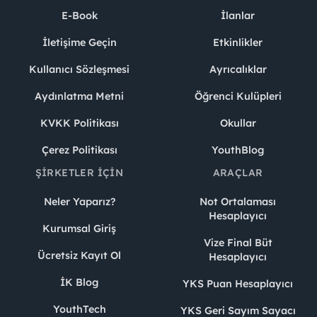
E-Book
İlanlar
İletişime Geçin
Etkinlikler
Kullanıcı Sözleşmesi
Ayrıcalıklar
Aydınlatma Metni
Öğrenci Kulüpleri
KVKK Politikası
Okullar
Çerez Politikası
YouthBlog
ŞIRKETLER İÇIN
ARAÇLAR
Neler Yaparız?
Not Ortalaması
Hesaplayıcı
Kurumsal Giriş
Vize Final Büt
Ücretsiz Kayıt Ol
Hesaplayıcı
İK Blog
YKS Puan Hesaplayıcı
YouthTech
YKS Geri Sayım Sayacı