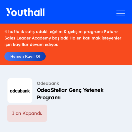
4 haftalık satış odaklı eğitim & gelişim programı Future
Sales Leader Academy başladı! Halen katılmak isteyenler
için kayıtlar devam ediyor.
Hemen Kayıt Ol
Odeabank
OdeaStellar Genç Yetenek
Programı
İlan Kapandı.