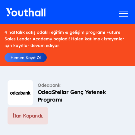
4 haftalık satış odaklı eğitim & gelişim programı Future
Sales Leader Academy başladı! Halen katılmak isteyenler
için kayıtlar devam ediyor.
Hemen Kayıt Ol
Odeabank
OdeaStellar Genç Yetenek
Programı
İlan Kapandı.