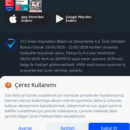
STJ İnsan Kaynakları Bilişim ve Danışmanlık A.Ş. Özel İstihdam
Bürosu Olarak 13/05/2025 - 12/05/2028 tarihleri arasında
faaliyette bulunmak üzere, Türkiye İş Kurumu tarafından
18/04/2025 tarih ve 18095710 sayılı karar uyarınca 1078 nolu
belge ile faaliyet göstermektedir. 4904 sayılı kanun uyarınca iş
arayanlardan ücret alınması yasaktır.