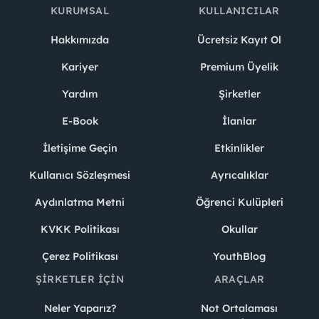
KURUMSAL
KULLANICILAR
Hakkımızda
Ücretsiz Kayıt Ol
Kariyer
Premium Üyelik
Yardım
Şirketler
E-Book
İlanlar
İletişime Geçin
Etkinlikler
Kullanıcı Sözleşmesi
Ayrıcalıklar
Aydınlatma Metni
Öğrenci Kulüpleri
KVKK Politikası
Okullar
Çerez Politikası
YouthBlog
ŞIRKETLER İÇIN
ARAÇLAR
Neler Yaparız?
Not Ortalaması