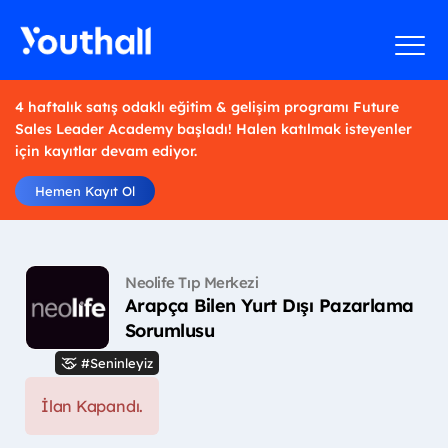
4 haftalık satış odaklı eğitim & gelişim programı Future
Sales Leader Academy başladı! Halen katılmak isteyenler
için kayıtlar devam ediyor.
Hemen Kayıt Ol
Neolife Tıp Merkezi
Arapça Bilen Yurt Dışı Pazarlama
Sorumlusu
#Seninleyiz
İlan Kapandı.