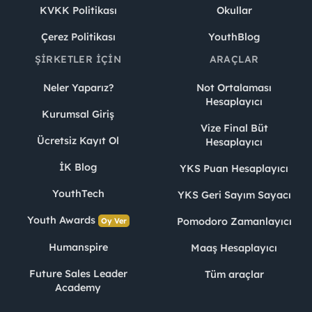
KVKK Politikası
Okullar
Çerez Politikası
YouthBlog
ŞIRKETLER İÇIN
ARAÇLAR
Neler Yaparız?
Not Ortalaması
Hesaplayıcı
Kurumsal Giriş
Vize Final Büt
Ücretsiz Kayıt Ol
Hesaplayıcı
İK Blog
YKS Puan Hesaplayıcı
YouthTech
YKS Geri Sayım Sayacı
Youth Awards
Pomodoro Zamanlayıcı
Oy Ver
Humanspire
Maaş Hesaplayıcı
Future Sales Leader
Tüm araçlar
Academy