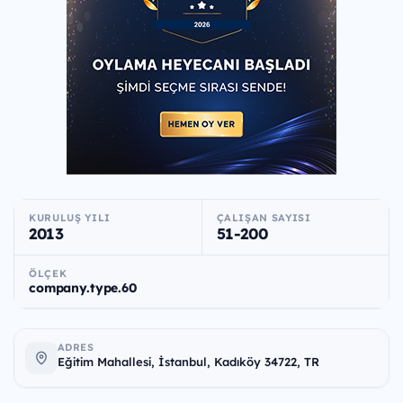
KURULUŞ YILI
ÇALIŞAN SAYISI
2013
51-200
ÖLÇEK
company.type.60
ADRES
Eğitim Mahallesi, İstanbul, Kadıköy 34722, TR