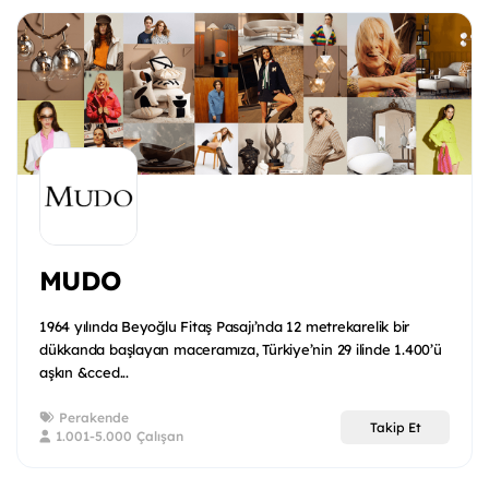
MUDO
1964 yılında Beyoğlu Fitaş Pasajı’nda 12 metrekarelik bir
dükkanda başlayan maceramıza, Türkiye’nin 29 ilinde 1.400’ü
aşkın &cced...
Perakende
Takip Et
1.001-5.000 Çalışan