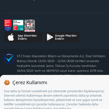
STJ İnsan Kaynakları Bilişim ve Danışmanlık A.Ş. Özel İstihdam
Bürosu Olarak 13/05/2025 - 12/05/2028 tarihleri arasında
faaliyette bulunmak üzere, Türkiye İş Kurumu tarafından
18/04/2025 tarih ve 18095710 sayılı karar uyarınca 1078 nolu
belge ile faaliyet göstermektedir. 4904 sayılı kanun uyarınca iş
arayanlardan ücret alınması yasaktır.