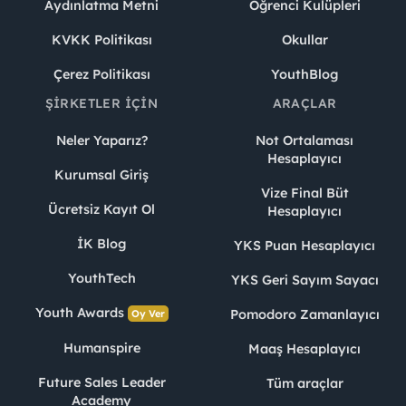
Aydınlatma Metni
Öğrenci Kulüpleri
KVKK Politikası
Okullar
Çerez Politikası
YouthBlog
ŞIRKETLER İÇIN
ARAÇLAR
Neler Yaparız?
Not Ortalaması
Hesaplayıcı
Kurumsal Giriş
Vize Final Büt
Ücretsiz Kayıt Ol
Hesaplayıcı
İK Blog
YKS Puan Hesaplayıcı
YouthTech
YKS Geri Sayım Sayacı
Youth Awards
Pomodoro Zamanlayıcı
Oy Ver
Humanspire
Maaş Hesaplayıcı
Future Sales Leader
Tüm araçlar
Academy