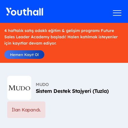
4 haftalık satış odaklı eğitim & gelişim programı Future
Sales Leader Academy başladı! Halen katılmak isteyenler
için kayıtlar devam ediyor.
Hemen Kayıt Ol
MUDO
Sistem Destek Stajyeri (Tuzla)
İlan Kapandı.