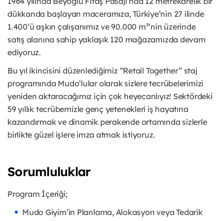
1964 yılında Beyoğlu Fitaş Pasajı’nda 12 metrekarelik bir
dükkanda başlayan maceramıza, Türkiye’nin 27 ilinde
1.400’ü aşkın çalışanımız ve 90.000 m²’nin üzerinde
satış alanına sahip yaklaşık 120 mağazamızda devam
ediyoruz.
Bu yıl ikincisini düzenlediğimiz “Retail Together” staj
programında Mudo’lular olarak sizlere tecrübelerimizi
yeniden aktaracağımız için çok heyecanlıyız! Sektördeki
59 yıllık tecrübemizle genç yetenekleri iş hayatına
kazandırmak ve dinamik perakende ortamında sizlerle
birlikte güzel işlere imza atmak istiyoruz.
Sorumluluklar
Program İçeriği;
Mudo Giyim’in Planlama, Alokasyon veya Tedarik