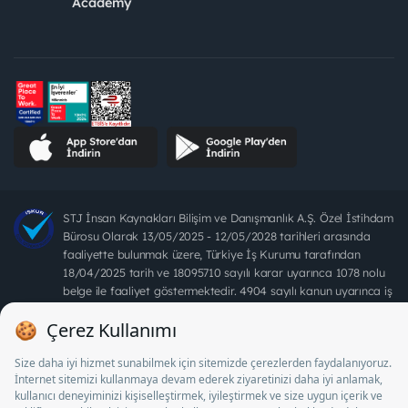
Academy
STJ İnsan Kaynakları Bilişim ve Danışmanlık A.Ş. Özel İstihdam
Bürosu Olarak 13/05/2025 - 12/05/2028 tarihleri arasında
faaliyette bulunmak üzere, Türkiye İş Kurumu tarafından
18/04/2025 tarih ve 18095710 sayılı karar uyarınca 1078 nolu
belge ile faaliyet göstermektedir. 4904 sayılı kanun uyarınca iş
arayanlardan ücret alınması yasaktır.