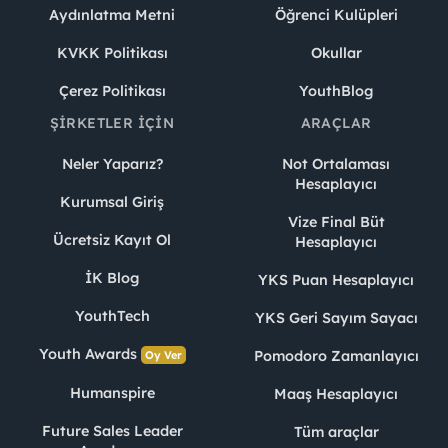
Aydınlatma Metni
Öğrenci Kulüpleri
KVKK Politikası
Okullar
Çerez Politikası
YouthBlog
ŞIRKETLER İÇIN
ARAÇLAR
Neler Yaparız?
Not Ortalaması
Hesaplayıcı
Kurumsal Giriş
Vize Final Büt
Ücretsiz Kayıt Ol
Hesaplayıcı
İK Blog
YKS Puan Hesaplayıcı
YouthTech
YKS Geri Sayım Sayacı
Youth Awards
Pomodoro Zamanlayıcı
Oy Ver
Humanspire
Maaş Hesaplayıcı
Future Sales Leader
Tüm araçlar