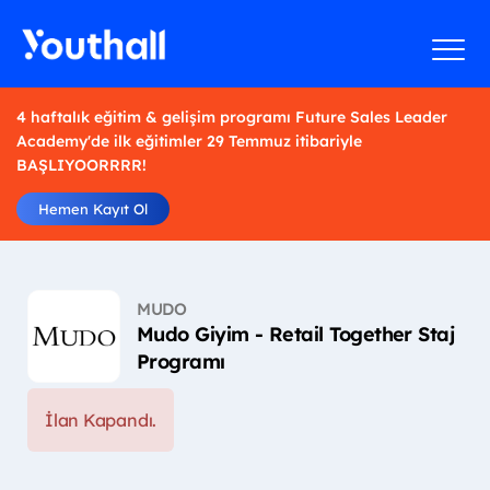
4 haftalık eğitim & gelişim programı Future Sales Leader
Academy'de ilk eğitimler 29 Temmuz itibariyle
BAŞLIYOORRRR!
Hemen Kayıt Ol
MUDO
Mudo Giyim - Retail Together Staj
Programı
İlan Kapandı.