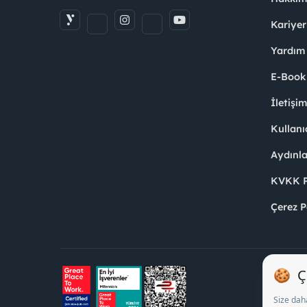
Kariyer
Yardım
E-Book
İletişi
Kullanı
Aydınl
KVKK Po
Çerez P