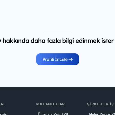
akkında daha fazla bilgi edinmek ister
Profili İncele
SAL
KULLANICILAR
ŞIRKETLER İÇ
ızda
Ücretsiz Kayıt Ol
Neler Yaparız?