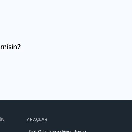
 misin?
IN
ARAÇLAR
Not Ortalaması Hesaplayıcı