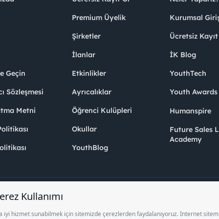
Premium Üyelik
Kurumsal Giri
Şirketler
Ücretsiz Kayıt
İlanlar
İK Blog
me Geçin
Etkinlikler
YouthTech
cı Sözleşmesi
Ayrıcalıklar
Youth Award
atma Metni
Öğrenci Kulüpleri
Humanspire
litikası
Okullar
Future Sales 
Academy
olitikası
YouthBlog