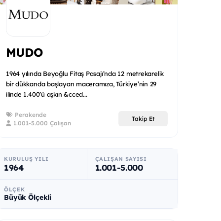
MUDO
1964 yılında Beyoğlu Fitaş Pasajı’nda 12 metrekarelik
bir dükkanda başlayan maceramıza, Türkiye’nin 29
ilinde 1.400’ü aşkın &cced...
Perakende
Takip Et
1.001-5.000 Çalışan
KURULUŞ YILI
ÇALIŞAN SAYISI
1964
1.001-5.000
ÖLÇEK
Büyük Ölçekli