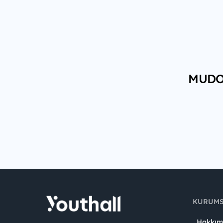
MUDO h
KURUM
Hakkım