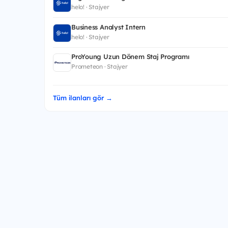
helo! · Stajyer
Business Analyst Intern
helo! · Stajyer
ProYoung Uzun Dönem Staj Programı
Prometeon · Stajyer
Tüm ilanları gör →