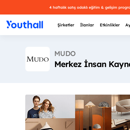
4 haftalık satış odaklı eğitim & gelişim prog
Şirketler
İlanlar
Etkinlikler
Ay
MUDO
Merkez İnsan Kayna
Y
29 