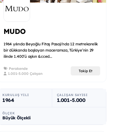
MUDO
1964 yılında Beyoğlu Fitaş Pasajı’nda 12 metrekarelik
bir dükkanda başlayan maceramıza, Türkiye’nin 29
ilinde 1.400’ü aşkın &cced...
Perakende
Takip Et
1.001-5.000 Çalışan
KURULUŞ YILI
ÇALIŞAN SAYISI
1964
1.001-5.000
ÖLÇEK
Büyük Ölçekli