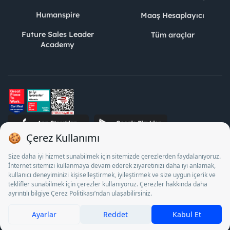
Humanspire
Maaş Hesaplayıcı
Future Sales Leader
Tüm araçlar
Academy
STJ İnsan Kaynakları Bilişim ve Danışmanlık A.Ş. Özel İstihdam
Bürosu Olarak 13/05/2025 - 12/05/2028 tarihleri arasında
faaliyette bulunmak üzere, Türkiye İş Kurumu tarafından
18/04/2025 tarih ve 18095710 sayılı karar uyarınca 1078 nolu
belge ile faaliyet göstermektedir. 4904 sayılı kanun uyarınca iş
arayanlardan ücret alınması yasaktır.