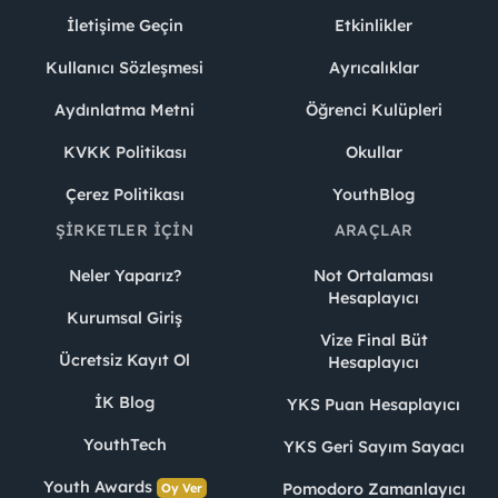
İletişime Geçin
Etkinlikler
Kullanıcı Sözleşmesi
Ayrıcalıklar
Aydınlatma Metni
Öğrenci Kulüpleri
KVKK Politikası
Okullar
Çerez Politikası
YouthBlog
ŞIRKETLER İÇIN
ARAÇLAR
Neler Yaparız?
Not Ortalaması
Hesaplayıcı
Kurumsal Giriş
Vize Final Büt
Ücretsiz Kayıt Ol
Hesaplayıcı
İK Blog
YKS Puan Hesaplayıcı
YouthTech
YKS Geri Sayım Sayacı
Youth Awards
Pomodoro Zamanlayıcı
Oy Ver