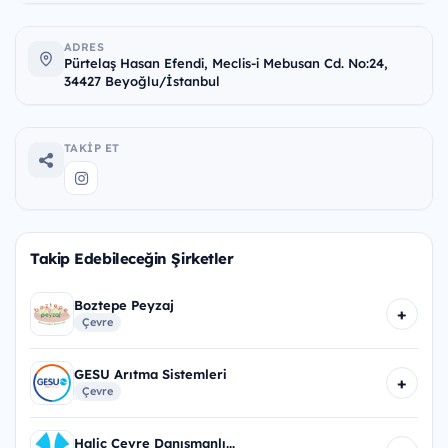
ADRES
Pürtelaş Hasan Efendi, Meclis-i Mebusan Cd. No:24,
34427 Beyoğlu/İstanbul
TAKIP ET
Takip Edebileceğin Şirketler
Boztepe Peyzaj
+
Çevre
GESU Arıtma Sistemleri
+
Çevre
Haliç Çevre Danışmanlı...