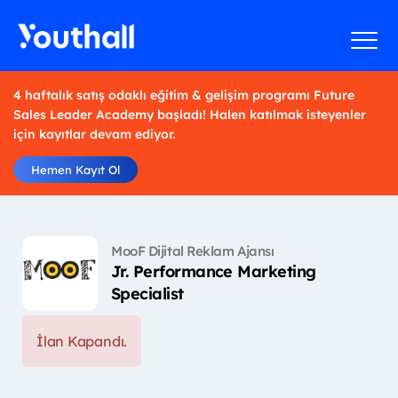
4 haftalık satış odaklı eğitim & gelişim programı Future
Sales Leader Academy başladı! Halen katılmak isteyenler
için kayıtlar devam ediyor.
Hemen Kayıt Ol
MooF Dijital Reklam Ajansı
Jr. Performance Marketing
Specialist
İlan Kapandı.