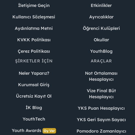
İletişime Geçin
Etkinlikler
Kullanıcı Sözleşmesi
Ayrıcalıklar
Aydınlatma Metni
Öğrenci Kulüpleri
KVKK Politikası
Okullar
Çerez Politikası
YouthBlog
ŞIRKETLER İÇIN
ARAÇLAR
Neler Yaparız?
Not Ortalaması
Hesaplayıcı
Kurumsal Giriş
Vize Final Büt
Ücretsiz Kayıt Ol
Hesaplayıcı
İK Blog
YKS Puan Hesaplayıcı
YouthTech
YKS Geri Sayım Sayacı
Youth Awards
Pomodoro Zamanlayıcı
Oy Ver