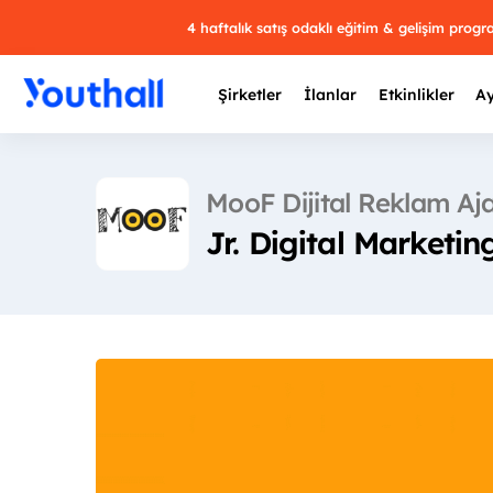
4 haftalık satış odaklı eğitim & gelişim prog
Şirketler
İlanlar
Etkinlikler
Ay
MooF Dijital Reklam Aj
Jr. Digital Marketin
Y
29 