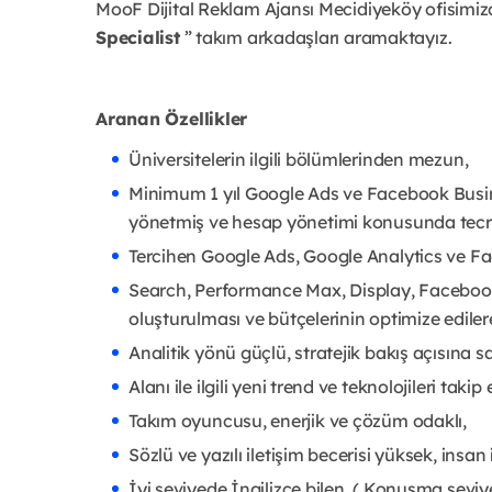
MooF Dijital Reklam Ajansı Mecidiyeköy ofisimizd
Specialist
” takım arkadaşları aramaktayız.
Aranan Özellikler
Üniversitelerin ilgili bölümlerinden mezun,
Minimum 1 yıl Google Ads ve Facebook Busi
yönetmiş ve hesap yönetimi konusunda tecr
Tercihen Google Ads, Google Analytics ve Fac
Search, Performance Max, Display, Facebook-I
oluşturulması ve bütçelerinin optimize edile
Analitik yönü güçlü, stratejik bakış açısına s
Alanı ile ilgili yeni trend ve teknolojileri takip
Takım oyuncusu, enerjik ve çözüm odaklı,
Sözlü ve yazılı iletişim becerisi yüksek, insan il
İyi seviyede İngilizce bilen, ( Konuşma seviy