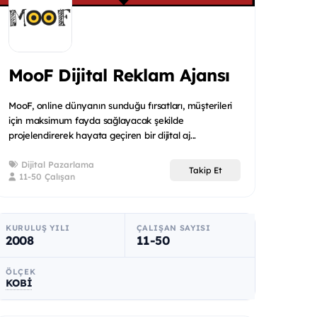
MooF Dijital Reklam Ajansı
MooF, online dünyanın sunduğu fırsatları, müşterileri
için maksimum fayda sağlayacak şekilde
projelendirerek hayata geçiren bir dijital aj...
Dijital Pazarlama
Takip Et
11-50 Çalışan
KURULUŞ YILI
ÇALIŞAN SAYISI
2008
11-50
ÖLÇEK
KOBİ