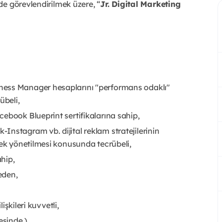
e görevlendirilmek üzere, “
Jr. Digital Marketing
ness Manager hesaplarını "performans odaklı"
übeli,
ebook Blueprint sertifikalarına sahip,
nstagram vb. dijital reklam stratejilerinin
rek yönetilmesi konusunda tecrübeli,
ahip,
 eden,
işkileri kuvvetli,
esinde )