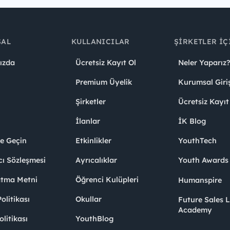
SAL
KULLANICILAR
ŞIRKETLER İÇ
ızda
Ücretsiz Kayıt Ol
Neler Yaparız?
Premium Üyelik
Kurumsal Giri
Şirketler
Ücretsiz Kayıt
İlanlar
İK Blog
me Geçin
Etkinlikler
YouthTech
cı Sözleşmesi
Ayrıcalıklar
Youth Award
atma Metni
Öğrenci Kulüpleri
Humanspire
litikası
Okullar
Future Sales 
Academy
olitikası
YouthBlog