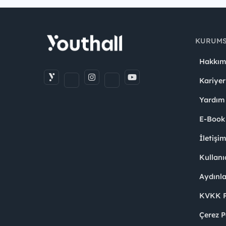
KURUM
Hakkım
Kariyer
Yardım
E-Book
İletişi
Kullanı
Aydınl
KVKK Po
Çerez P