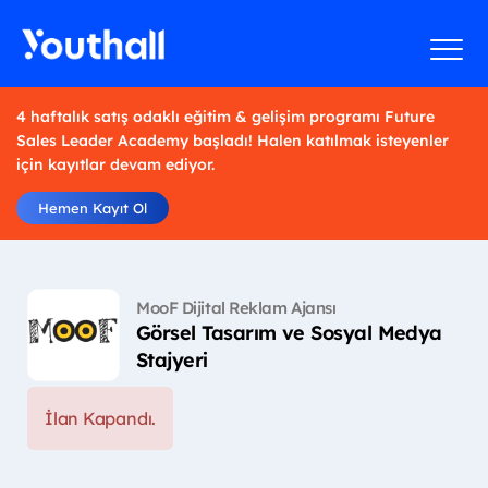
4 haftalık satış odaklı eğitim & gelişim programı Future
Sales Leader Academy başladı! Halen katılmak isteyenler
için kayıtlar devam ediyor.
Hemen Kayıt Ol
MooF Dijital Reklam Ajansı
Görsel Tasarım ve Sosyal Medya
Stajyeri
İlan Kapandı.