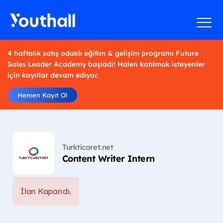
4 haftalık satış odaklı eğitim & gelişim programı Future
Sales Leader Academy başladı! Halen katılmak isteyenler
için kayıtlar devam ediyor.
Hemen Kayıt Ol
Turkticaret.net
Content Writer Intern
İlan Kapandı.