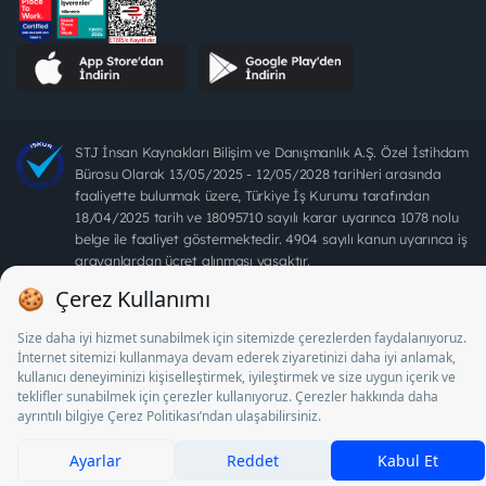
STJ İnsan Kaynakları Bilişim ve Danışmanlık A.Ş. Özel İstihdam
Bürosu Olarak 13/05/2025 - 12/05/2028 tarihleri arasında
faaliyette bulunmak üzere, Türkiye İş Kurumu tarafından
18/04/2025 tarih ve 18095710 sayılı karar uyarınca 1078 nolu
belge ile faaliyet göstermektedir. 4904 sayılı kanun uyarınca iş
arayanlardan ücret alınması yasaktır.