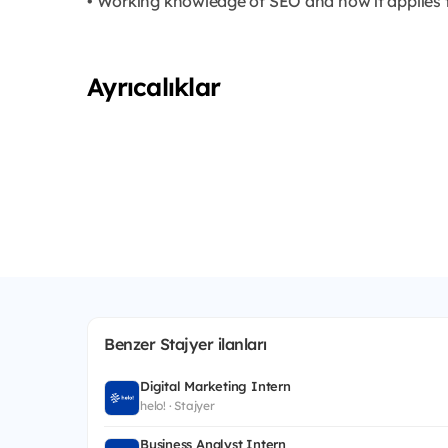
• Working knowledge of SEO and how it applies 
Ayrıcalıklar
Benzer Stajyer ilanları
Digital Marketing Intern
helo! · Stajyer
Business Analyst Intern