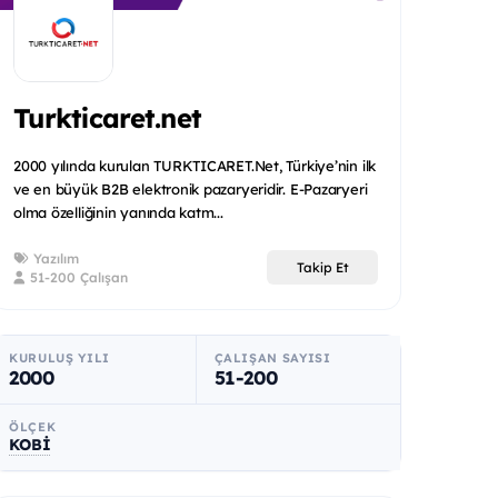
Turkticaret.net
2000 yılında kurulan TURKTICARET.Net, Türkiye’nin ilk
ve en büyük B2B elektronik pazaryeridir. E-Pazaryeri
olma özelliğinin yanında katm...
Yazılım
Takip Et
51-200 Çalışan
KURULUŞ YILI
ÇALIŞAN SAYISI
2000
51-200
ÖLÇEK
KOBİ