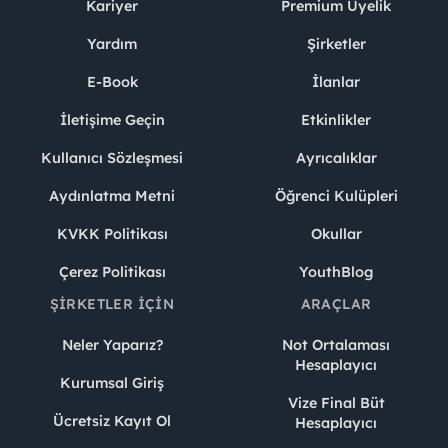
Kariyer
Premium Üyelik
Yardım
Şirketler
E-Book
İlanlar
İletişime Geçin
Etkinlikler
Kullanıcı Sözleşmesi
Ayrıcalıklar
Aydınlatma Metni
Öğrenci Kulüpleri
KVKK Politikası
Okullar
Çerez Politikası
YouthBlog
ŞIRKETLER İÇIN
ARAÇLAR
Neler Yaparız?
Not Ortalaması
Hesaplayıcı
Kurumsal Giriş
Vize Final Büt
Ücretsiz Kayıt Ol
Hesaplayıcı