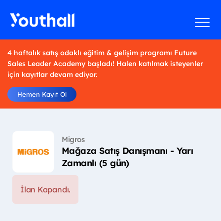
4 haftalık satış odaklı eğitim & gelişim programı Future
Sales Leader Academy başladı! Halen katılmak isteyenler
için kayıtlar devam ediyor.
Hemen Kayıt Ol
Migros
Mağaza Satış Danışmanı - Yarı
Zamanlı (5 gün)
İlan Kapandı.