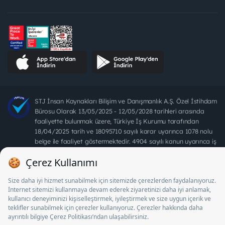
STJ İnsan Kaynakları Bilişim ve Danışmanlık A.Ş. Özel İstihdam
Bürosu Olarak 13/05/2025 - 12/05/2028 tarihleri arasında
faaliyette bulunmak üzere, Türkiye İş Kurumu tarafından
18/04/2025 tarih ve 18095710 sayılı karar uyarınca 1078 nolu
belge ile faaliyet göstermektedir. 4904 sayılı kanun uyarınca iş
arayanlardan ücret alınması yasaktır.