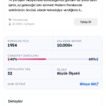
70 yılı aşkın hikayemizle kurulduğumuz günden bu yana bizim
işimiz, iyi geleceğin izini sürmek! Modern Perakende
sektörünün öncüsü olarak teknolojiye verdiğimiz ö...
Perakende
Takip Et
10.000+ Çalışan
KURULUŞ YILI
ÇALIŞAN SAYISI
1954
10.000+
CINSIYET DAĞILIMI
40%
60%
ORTALAMA YAŞ
ÖLÇEK
32
Büyük Ölçekli
Siteye Git
WEB SITESI
Detaylar