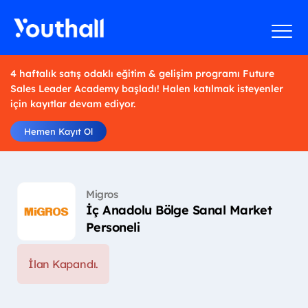
4 haftalık satış odaklı eğitim & gelişim programı Future
Sales Leader Academy başladı! Halen katılmak isteyenler
için kayıtlar devam ediyor.
Hemen Kayıt Ol
Migros
İç Anadolu Bölge Sanal Market
Personeli
İlan Kapandı.