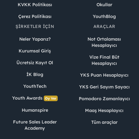
KVKK Politikası
Okullar
Çerez Politikası
YouthBlog
ŞIRKETLER İÇIN
ARAÇLAR
Neler Yaparız?
Not Ortalaması
Hesaplayıcı
Kurumsal Giriş
Vize Final Büt
Ücretsiz Kayıt Ol
Hesaplayıcı
İK Blog
YKS Puan Hesaplayıcı
YouthTech
YKS Geri Sayım Sayacı
Youth Awards
Pomodoro Zamanlayıcı
Oy Ver
Humanspire
Maaş Hesaplayıcı
Future Sales Leader
Tüm araçlar
Academy