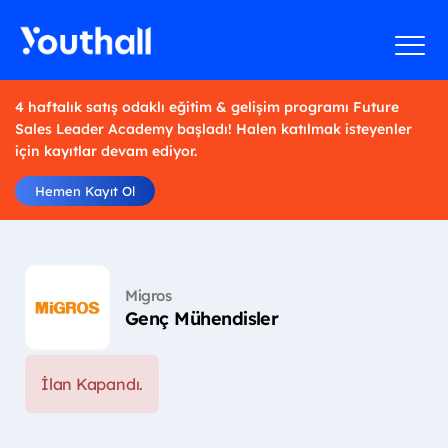
4 haftalık satış odaklı eğitim & gelişim programı Future
Sales Leader Academy başladı! Halen katılmak isteyenler
için kayıtlar devam ediyor.
Hemen Kayıt Ol
Migros
Genç Mühendisler
İlan Kapandı.