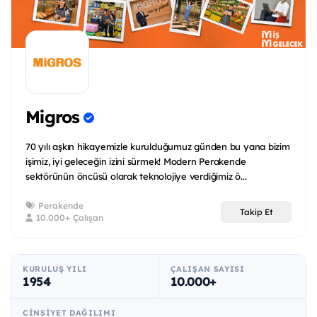
Migros
70 yılı aşkın hikayemizle kurulduğumuz günden bu yana bizim
işimiz, iyi geleceğin izini sürmek! Modern Perakende
sektörünün öncüsü olarak teknolojiye verdiğimiz ö...
Perakende
Takip Et
10.000+ Çalışan
KURULUŞ YILI
ÇALIŞAN SAYISI
1954
10.000+
CINSIYET DAĞILIMI