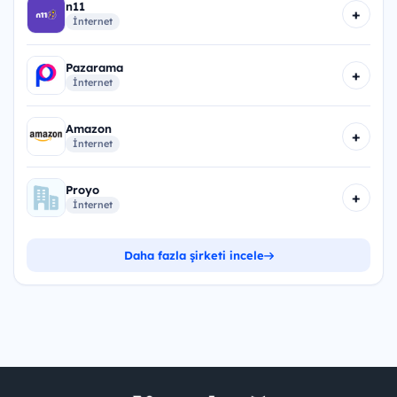
n11
+
İnternet
Pazarama
+
İnternet
Amazon
+
İnternet
Proyo
+
İnternet
Daha fazla şirketi incele