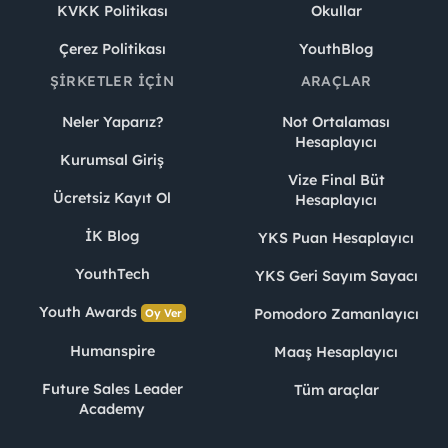
KVKK Politikası
Okullar
Çerez Politikası
YouthBlog
ŞIRKETLER İÇIN
ARAÇLAR
Neler Yaparız?
Not Ortalaması
Hesaplayıcı
Kurumsal Giriş
Vize Final Büt
Ücretsiz Kayıt Ol
Hesaplayıcı
İK Blog
YKS Puan Hesaplayıcı
YouthTech
YKS Geri Sayım Sayacı
Youth Awards
Pomodoro Zamanlayıcı
Oy Ver
Humanspire
Maaş Hesaplayıcı
Future Sales Leader
Tüm araçlar
Academy