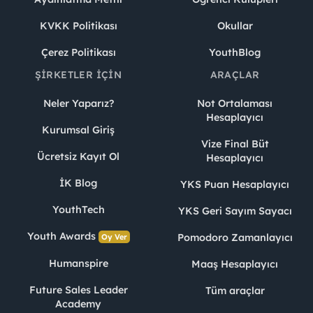
KVKK Politikası
Okullar
Çerez Politikası
YouthBlog
ŞIRKETLER İÇIN
ARAÇLAR
Neler Yaparız?
Not Ortalaması
Hesaplayıcı
Kurumsal Giriş
Vize Final Büt
Ücretsiz Kayıt Ol
Hesaplayıcı
İK Blog
YKS Puan Hesaplayıcı
YouthTech
YKS Geri Sayım Sayacı
Youth Awards
Pomodoro Zamanlayıcı
Oy Ver
Humanspire
Maaş Hesaplayıcı
Future Sales Leader
Tüm araçlar
Academy