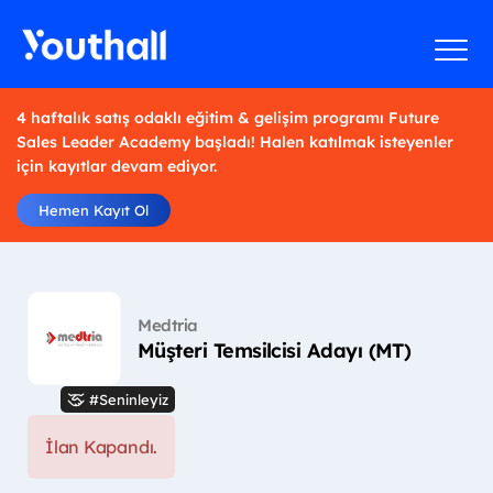
4 haftalık satış odaklı eğitim & gelişim programı Future
Sales Leader Academy başladı! Halen katılmak isteyenler
için kayıtlar devam ediyor.
Hemen Kayıt Ol
Medtria
Müşteri Temsilcisi Adayı (MT)
#Seninleyiz
İlan Kapandı.