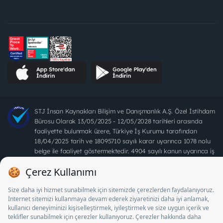
STJ İnsan Kaynakları Bilişim ve Danışmanlık A.Ş. Özel İstihdam
Bürosu Olarak 13/05/2025 - 12/05/2028 tarihleri arasında
faaliyette bulunmak üzere, Türkiye İş Kurumu tarafından
18/04/2025 tarih ve 18095710 sayılı karar uyarınca 1078 nolu
belge ile faaliyet göstermektedir. 4904 sayılı kanun uyarınca iş
arayanlardan ücret alınması yasaktır.