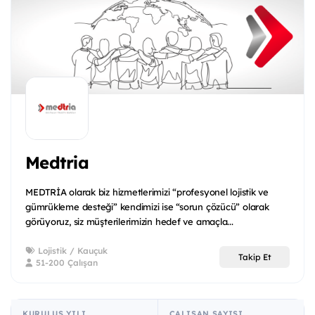
Medtria
MEDTRİA olarak biz hizmetlerimizi “profesyonel lojistik ve
gümrükleme desteği” kendimizi ise “sorun çözücü” olarak
görüyoruz, siz müşterilerimizin hedef ve amaçla...
Lojistik / Kauçuk
Takip Et
51-200 Çalışan
KURULUŞ YILI
ÇALIŞAN SAYISI