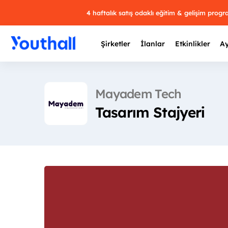
4 haftalık satış odaklı eğitim & gelişim prog
Şirketler
İlanlar
Etkinlikler
Ay
Mayadem Tech
Tasarım Stajyeri
Y
29 