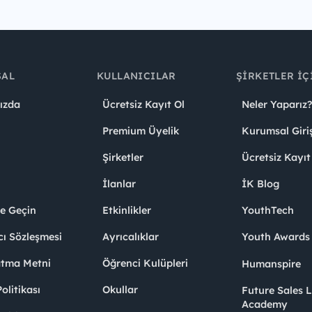
SAL
KULLANICILAR
ŞIRKETLER İÇ
ızda
Ücretsiz Kayıt Ol
Neler Yaparız?
Premium Üyelik
Kurumsal Giri
Şirketler
Ücretsiz Kayıt
İlanlar
İK Blog
me Geçin
Etkinlikler
YouthTech
cı Sözleşmesi
Ayrıcalıklar
Youth Award
atma Metni
Öğrenci Kulüpleri
Humanspire
litikası
Okullar
Future Sales 
Academy