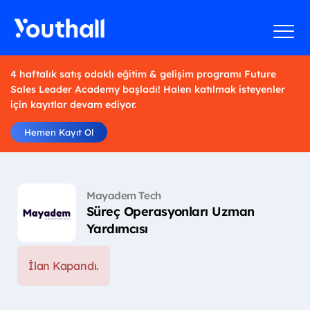
4 haftalık satış odaklı eğitim & gelişim programı Future
Sales Leader Academy başladı! Halen katılmak isteyenler
için kayıtlar devam ediyor.
Hemen Kayıt Ol
Mayadem Tech
Süreç Operasyonları Uzman
Yardımcısı
İlan Kapandı.