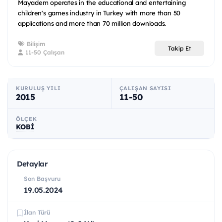
Mayadem operates in the educational and entertaining
children's games industry in Turkey with more than 50
applications and more than 70 million downloads.
Bilişim
Takip Et
11-50 Çalışan
KURULUŞ YILI
ÇALIŞAN SAYISI
2015
11-50
ÖLÇEK
KOBİ
Detaylar
Son Başvuru
19.05.2024
İlan Türü