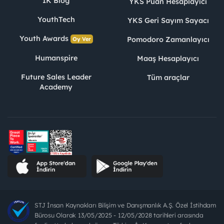
İK Blog
YKS Puan Hesaplayıcı
YouthTech
YKS Geri Sayım Sayacı
Youth Awards
Pomodoro Zamanlayıcı
Oy Ver
Humanspire
Maaş Hesaplayıcı
Future Sales Leader
Tüm araçlar
Academy
STJ İnsan Kaynakları Bilişim ve Danışmanlık A.Ş. Özel İstihdam
Bürosu Olarak 13/05/2025 - 12/05/2028 tarihleri arasında