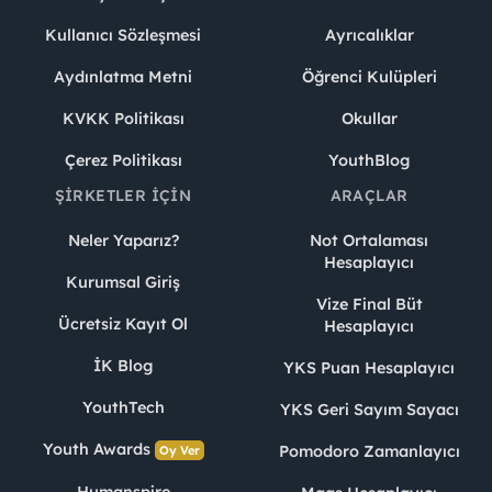
Kullanıcı Sözleşmesi
Ayrıcalıklar
Aydınlatma Metni
Öğrenci Kulüpleri
KVKK Politikası
Okullar
Çerez Politikası
YouthBlog
ŞIRKETLER İÇIN
ARAÇLAR
Neler Yaparız?
Not Ortalaması
Hesaplayıcı
Kurumsal Giriş
Vize Final Büt
Ücretsiz Kayıt Ol
Hesaplayıcı
İK Blog
YKS Puan Hesaplayıcı
YouthTech
YKS Geri Sayım Sayacı
Youth Awards
Pomodoro Zamanlayıcı
Oy Ver
Humanspire