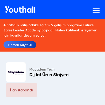
4 haftalık satış odaklı eğitim & gelişim programı Future
Sales Leader Academy başladı! Halen katılmak isteyenler
için kayıtlar devam ediyor.
Hemen Kayıt Ol
Mayadem Tech
Dijital Ürün Stajyeri
İlan Kapandı.