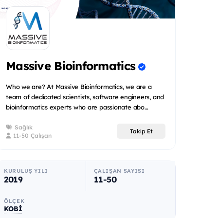
Massive Bioinformatics
Who we are? At Massive Bioinformatics, we are a
team of dedicated scientists, software engineers, and
bioinformatics experts who are passionate abo...
Sağlık
Takip Et
11-50 Çalışan
KURULUŞ YILI
ÇALIŞAN SAYISI
2019
11-50
ÖLÇEK
KOBİ