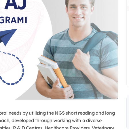
ral needs by utilizing the NGS short reading and long
roach, developed through working with a diverse
rsities, R & D Centres, Healthcare Providers, Veterinary,