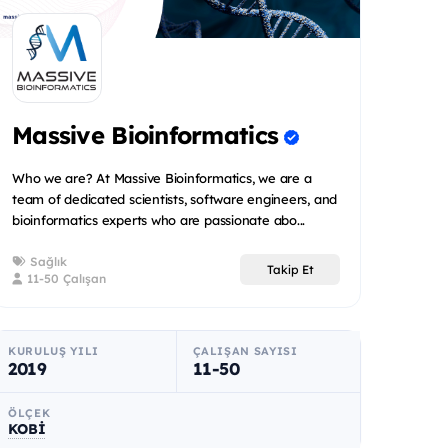
Massive Bioinformatics
Who we are? At Massive Bioinformatics, we are a
team of dedicated scientists, software engineers, and
bioinformatics experts who are passionate abo...
Sağlık
Takip Et
11-50 Çalışan
KURULUŞ YILI
ÇALIŞAN SAYISI
2019
11-50
ÖLÇEK
KOBİ