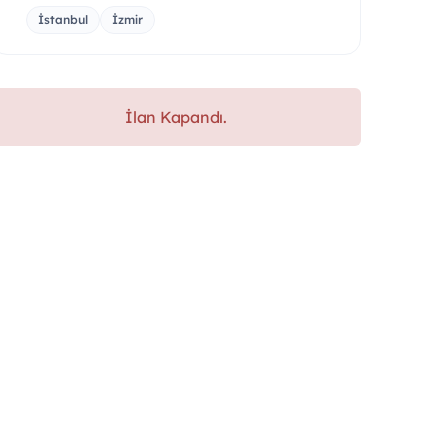
İstanbul
İzmir
İlan Kapandı.