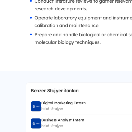
Conduct literature reviews to gather releva
research developments.
Operate laboratory equipment and instrument
calibration and maintenance.
Prepare and handle biological or chemical s
molecular biology techniques.
Benzer Stajyer ilanları
Digital Marketing Intern
helo! · Stajyer
Business Analyst Intern
helo! · Stajyer