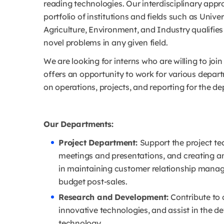
reading technologies. Our interdisciplinary app
portfolio of institutions and fields such as Unive
Agriculture, Environment, and Industry qualifies
novel problems in any given field.
We are looking for interns who are willing to jo
offers an opportunity to work for various depart
on operations, projects, and reporting for the d
Our Departments:
Project Department:
Support the project tea
meetings and presentations, and creating an
in maintaining customer relationship mana
budget post-sales.
Research and Development:
Contribute to 
innovative technologies, and assist in the 
technology.