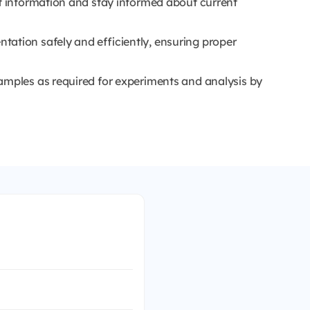
nt information and stay informed about current
ation safely and efficiently, ensuring proper
amples as required for experiments and analysis by