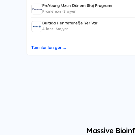
ProYoung Uzun Dönem Staj Programı
Prometeon · Stajyer
Burada Her Yeteneğe Yer Var
Allianz · Stajyer
Tüm ilanları gör →
Massive Bioinf