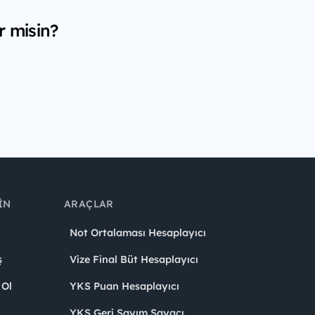
r misin?
IN
ARAÇLAR
Not Ortalaması Hesaplayıcı
ş
Vize Final Büt Hesaplayıcı
 Ol
YKS Puan Hesaplayıcı
YKS Geri Sayım Sayacı