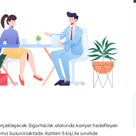
çekleşecek Sigortacılık alanında kariyer hedefleyen
z bulunmaktadır. Katılım 5 kişi ile sınırlıdır.