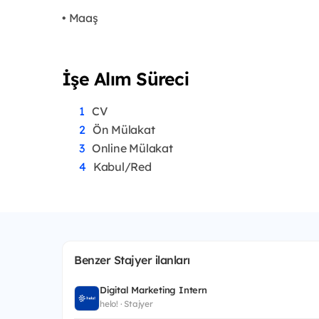
• Maaş
İşe Alım Süreci
CV
Ön Mülakat
Online Mülakat
Kabul/Red
Benzer Stajyer ilanları
Digital Marketing Intern
helo! · Stajyer