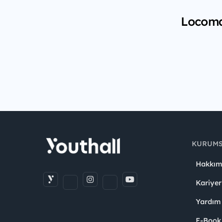
Locomar
KURUM
Hakkım
Kariyer
Yardım
E-Book