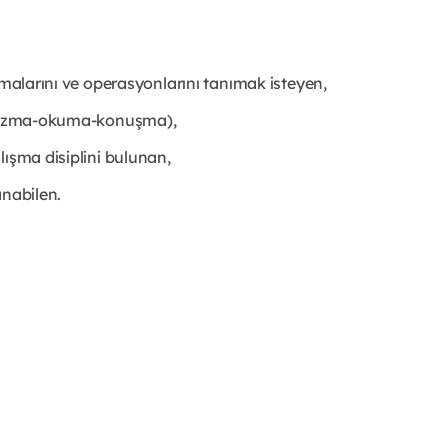
emalarını ve operasyonlarını tanımak isteyen,
 (yazma-okuma-konuşma),
lışma disiplini bulunan,
anabilen.