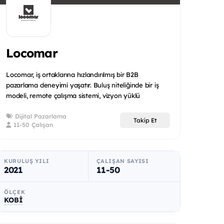
Locomar
Locomar, iş ortaklarına hızlandırılmış bir B2B
pazarlama deneyimi yaşatır. Buluş niteliğinde bir iş
modeli, remote çalışma sistemi, vizyon yüklü
çalışmasıyla sıra...
Dijital Pazarlama
Takip Et
11-50 Çalışan
KURULUŞ YILI
ÇALIŞAN SAYISI
2021
11-50
ÖLÇEK
KOBİ