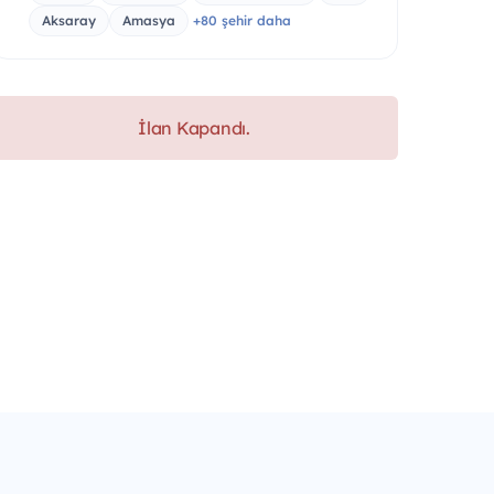
Aksaray
Amasya
+80 şehir daha
İlan Kapandı.