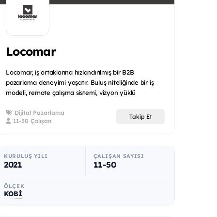
Locomar
Locomar, iş ortaklarına hızlandırılmış bir B2B
pazarlama deneyimi yaşatır. Buluş niteliğinde bir iş
modeli, remote çalışma sistemi, vizyon yüklü
çalışmasıyla sıra...
Dijital Pazarlama
Takip Et
11-50 Çalışan
KURULUŞ YILI
ÇALIŞAN SAYISI
2021
11-50
ÖLÇEK
KOBİ