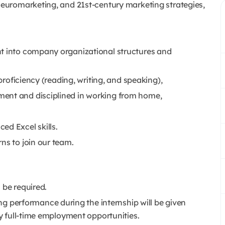
 Neuromarketing, and 21st-century marketing strategies,
ht into company organizational structures and
 proficiency (reading, writing, and speaking),
ent and disciplined in working from home,
ed Excel skills.
ns to join our team.
 be required.
performance during the internship will be given
by full-time employment opportunities.