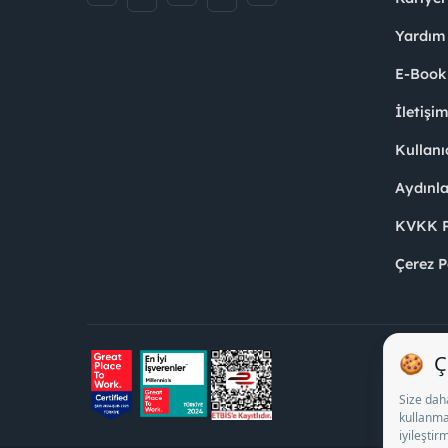
Yardım
E-Book
İletişi
Kullanı
Aydınl
KVKK Po
Çerez P