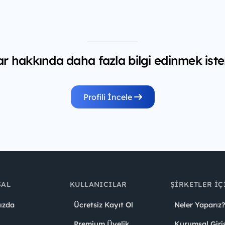
 hakkında daha fazla bilgi edinmek iste
Profili İncele
SAL
KULLANICILAR
ŞIRKETLER İÇ
ızda
Ücretsiz Kayıt Ol
Neler Yaparız?
Premium Üyelik
Kurumsal Giri