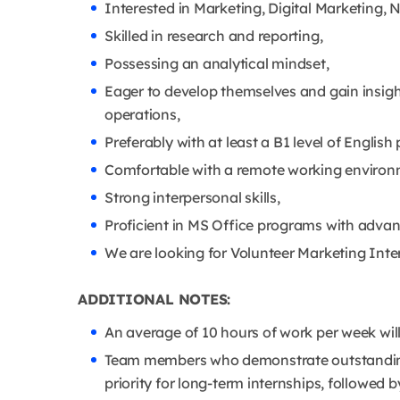
Interested in Marketing, Digital Marketing,
Skilled in research and reporting,
Possessing an analytical mindset,
Eager to develop themselves and gain insig
operations,
Preferably with at least a B1 level of English
Comfortable with a remote working environm
Strong interpersonal skills,
Proficient in MS Office programs with advanc
We are looking for Volunteer Marketing Inter
ADDITIONAL NOTES:
An average of 10 hours of work per week will
Team members who demonstrate outstanding 
priority for long-term internships, followed 