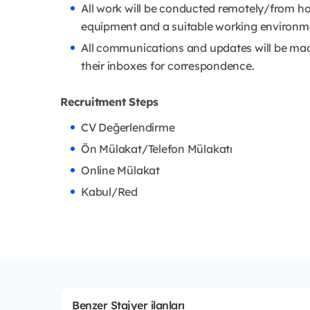
All work will be conducted remotely/from h
equipment and a suitable working environm
All communications and updates will be made
their inboxes for correspondence.
Recruitment Steps
CV Değerlendirme
Ön Mülakat/Telefon Mülakatı
Online Mülakat
Kabul/Red
Benzer Stajyer ilanları