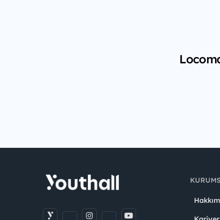
Locomar
KURUM
Hakkım
Kariyer