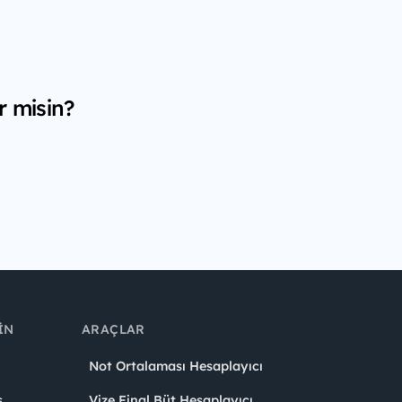
r misin?
IN
ARAÇLAR
Not Ortalaması Hesaplayıcı
ş
Vize Final Büt Hesaplayıcı