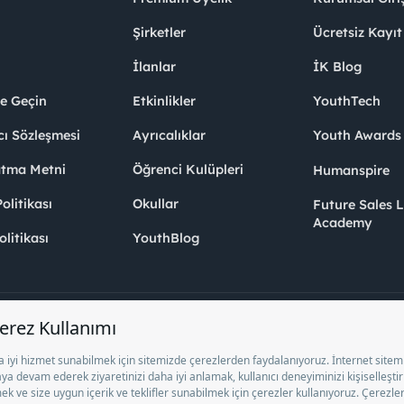
Şirketler
Ücretsiz Kayıt
İlanlar
İK Blog
me Geçin
Etkinlikler
YouthTech
cı Sözleşmesi
Ayrıcalıklar
Youth Award
atma Metni
Öğrenci Kulüpleri
Humanspire
litikası
Okullar
Future Sales 
Academy
olitikası
YouthBlog