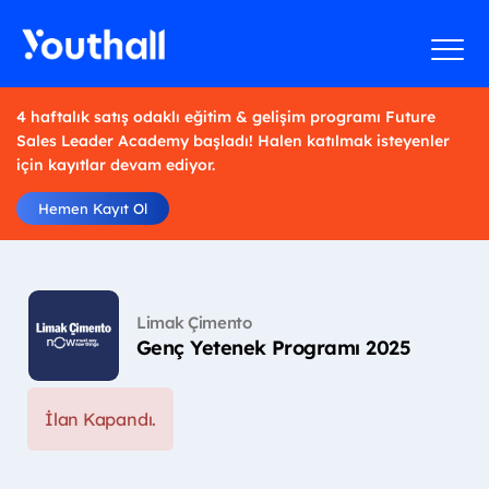
4 haftalık satış odaklı eğitim & gelişim programı Future
Sales Leader Academy başladı! Halen katılmak isteyenler
için kayıtlar devam ediyor.
Hemen Kayıt Ol
Limak Çimento
Genç Yetenek Programı 2025
İlan Kapandı.