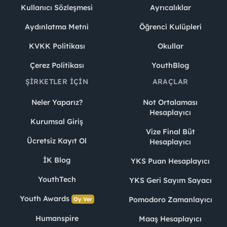
Kullanıcı Sözleşmesi
Ayrıcalıklar
Aydınlatma Metni
Öğrenci Kulüpleri
KVKK Politikası
Okullar
Çerez Politikası
YouthBlog
ŞIRKETLER İÇIN
ARAÇLAR
Neler Yaparız?
Not Ortalaması
Hesaplayıcı
Kurumsal Giriş
Vize Final Büt
Ücretsiz Kayıt Ol
Hesaplayıcı
İK Blog
YKS Puan Hesaplayıcı
YouthTech
YKS Geri Sayım Sayacı
Youth Awards
Pomodoro Zamanlayıcı
Oy Ver
Humanspire
Maaş Hesaplayıcı