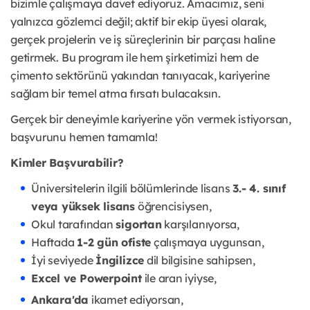
bizimle çalışmaya davet ediyoruz. Amacımız, seni
yalnızca gözlemci değil; aktif bir ekip üyesi olarak,
gerçek projelerin ve iş süreçlerinin bir parçası haline
getirmek. Bu program ile hem şirketimizi hem de
çimento sektörünü yakından tanıyacak, kariyerine
sağlam bir temel atma fırsatı bulacaksın.
Gerçek bir deneyimle kariyerine yön vermek istiyorsan,
başvurunu hemen tamamla!
Kimler Başvurabilir?
Üniversitelerin ilgili bölümlerinde lisans
3.- 4. sınıf
veya yüksek lisans
öğrencisiysen,
Okul tarafından
sigortan
karşılanıyorsa,
Haftada
1-2 gün ofiste
çalışmaya uygunsan,
İyi seviyede
İngilizce
dil bilgisine sahipsen,
Excel ve Powerpoint
ile aran iyiyse,
Ankara'da
ikamet ediyorsan,