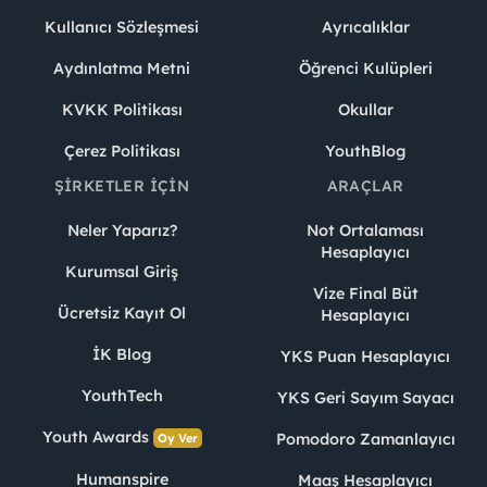
Kullanıcı Sözleşmesi
Ayrıcalıklar
Aydınlatma Metni
Öğrenci Kulüpleri
KVKK Politikası
Okullar
Çerez Politikası
YouthBlog
ŞIRKETLER İÇIN
ARAÇLAR
Neler Yaparız?
Not Ortalaması
Hesaplayıcı
Kurumsal Giriş
Vize Final Büt
Ücretsiz Kayıt Ol
Hesaplayıcı
İK Blog
YKS Puan Hesaplayıcı
YouthTech
YKS Geri Sayım Sayacı
Youth Awards
Pomodoro Zamanlayıcı
Oy Ver
Humanspire
Maaş Hesaplayıcı