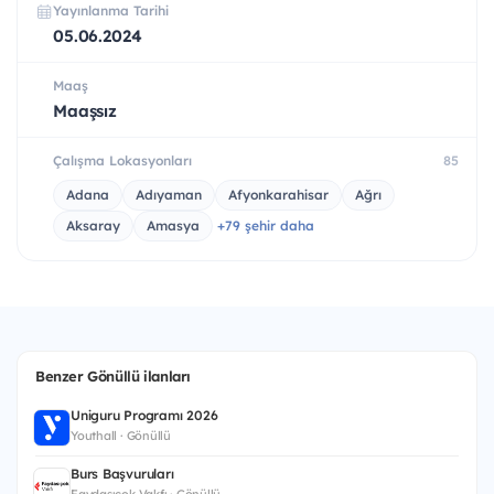
Yayınlanma Tarihi
05.06.2024
Maaş
Maaşsız
Çalışma Lokasyonları
85
Adana
Adıyaman
Afyonkarahisar
Ağrı
Aksaray
Amasya
+79 şehir daha
Benzer Gönüllü ilanları
Uniguru Programı 2026
Youthall · Gönüllü
Burs Başvuruları
Faydasıçok Vakfı · Gönüllü