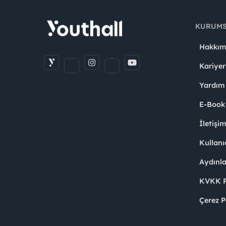
KURUM
Hakkım
Kariyer
Yardım
E-Book
İletişi
Kullanı
Aydınl
KVKK Po
Çerez P