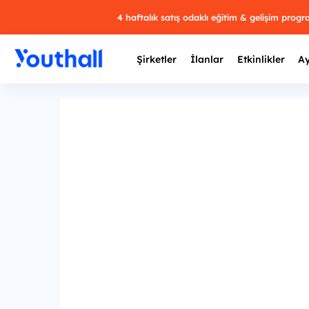
4 haftalık satış odaklı eğitim & gelişim prog
Şirketler
İlanlar
Etkinlikler
Ay
Y
29 