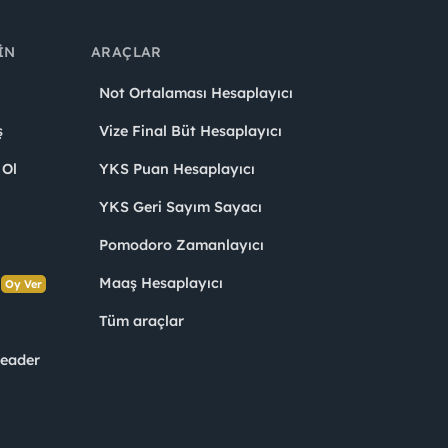
IN
ARAÇLAR
Not Ortalaması Hesaplayıcı
ş
Vize Final Büt Hesaplayıcı
 Ol
YKS Puan Hesaplayıcı
YKS Geri Sayım Sayacı
Pomodoro Zamanlayıcı
s
Maaş Hesaplayıcı
Oy Ver
Tüm araçlar
Leader