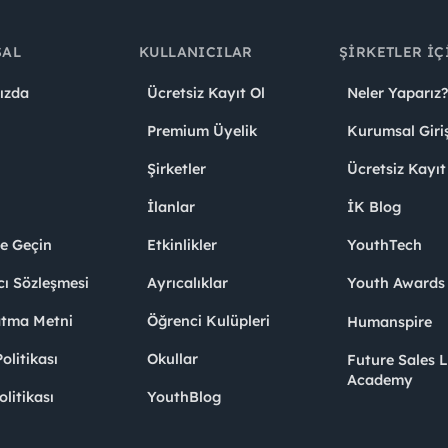
SAL
KULLANICILAR
ŞIRKETLER İÇ
ızda
Ücretsiz Kayıt Ol
Neler Yaparız?
Premium Üyelik
Kurumsal Giri
Şirketler
Ücretsiz Kayıt
İlanlar
İK Blog
me Geçin
Etkinlikler
YouthTech
cı Sözleşmesi
Ayrıcalıklar
Youth Award
atma Metni
Öğrenci Kulüpleri
Humanspire
litikası
Okullar
Future Sales 
Academy
olitikası
YouthBlog