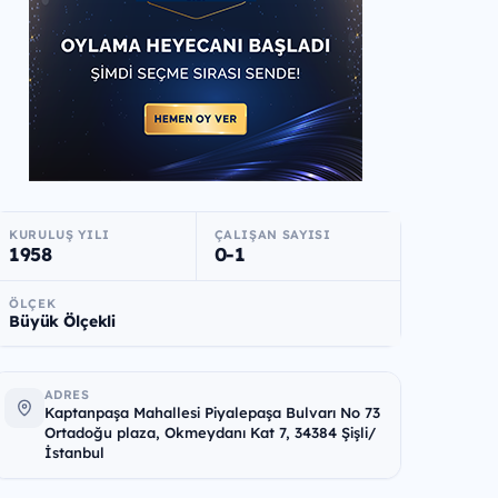
KURULUŞ YILI
ÇALIŞAN SAYISI
1958
0-1
ÖLÇEK
Büyük Ölçekli
ADRES
Kaptanpaşa Mahallesi Piyalepaşa Bulvarı No 73
Ortadoğu plaza, Okmeydanı Kat 7, 34384 Şişli/
İstanbul