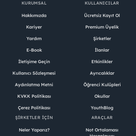
KURUMSAL
KULLANICILAR
Hakkımızda
Ücretsiz Kayıt Ol
Kariyer
Premium Üyelik
Yardım
Şirketler
E-Book
İlanlar
İletişime Geçin
Etkinlikler
Kullanıcı Sözleşmesi
Ayrıcalıklar
Aydınlatma Metni
Öğrenci Kulüpleri
KVKK Politikası
Okullar
Çerez Politikası
YouthBlog
ŞIRKETLER İÇIN
ARAÇLAR
Neler Yaparız?
Not Ortalaması