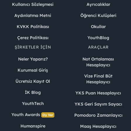
Kullanıcı Sözleşmesi
Ayrıcalıklar
Aydınlatma Metni
Öğrenci Kulüpleri
KVKK Politikası
Okullar
Çerez Politikası
YouthBlog
ŞIRKETLER İÇIN
ARAÇLAR
Neler Yaparız?
Not Ortalaması
Hesaplayıcı
Kurumsal Giriş
Vize Final Büt
Ücretsiz Kayıt Ol
Hesaplayıcı
İK Blog
YKS Puan Hesaplayıcı
YouthTech
YKS Geri Sayım Sayacı
Youth Awards
Pomodoro Zamanlayıcı
Oy Ver
Humanspire
Maaş Hesaplayıcı