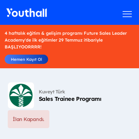
4 haftalık eğitim & gelişim programı Future Sales Leader
Academy'de ilk eğitimler 29 Temmuz itibariyle
BAŞLIYOORRRR!
Hemen Kayıt Ol
Kuveyt Türk
Sales Trainee Programı
İlan Kapandı.