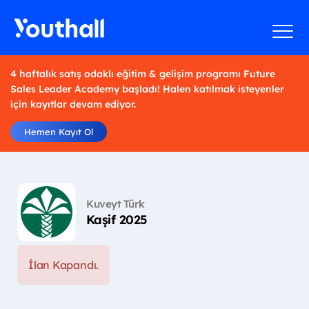
4 haftalık satış odaklı eğitim & gelişim programı Future
Sales Leader Academy başladı! Halen katılmak isteyenler
için kayıtlar devam ediyor.
Hemen Kayıt Ol
Kuveyt Türk
Kaşif 2025
İlan Kapandı.