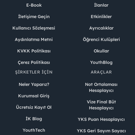
E-Book
İlanlar
İletişime Geçin
Etkinlikler
Kullanıcı Sözleşmesi
Ayrıcalıklar
Aydınlatma Metni
Öğrenci Kulüpleri
KVKK Politikası
Okullar
Çerez Politikası
YouthBlog
ŞIRKETLER İÇIN
ARAÇLAR
Neler Yaparız?
Not Ortalaması
Hesaplayıcı
Kurumsal Giriş
Vize Final Büt
Ücretsiz Kayıt Ol
Hesaplayıcı
İK Blog
YKS Puan Hesaplayıcı
YouthTech
YKS Geri Sayım Sayacı