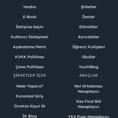
Yardım
Şirketler
E-Book
İlanlar
İletişime Geçin
Etkinlikler
Kullanıcı Sözleşmesi
Ayrıcalıklar
Aydınlatma Metni
Öğrenci Kulüpleri
KVKK Politikası
Okullar
Çerez Politikası
YouthBlog
ŞIRKETLER İÇIN
ARAÇLAR
Neler Yaparız?
Not Ortalaması
Hesaplayıcı
Kurumsal Giriş
Vize Final Büt
Ücretsiz Kayıt Ol
Hesaplayıcı
İK Blog
YKS Puan Hesaplayıcı