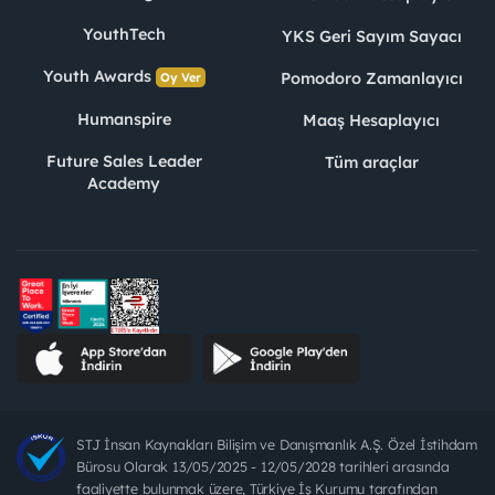
YouthTech
YKS Geri Sayım Sayacı
Youth Awards
Pomodoro Zamanlayıcı
Oy Ver
Humanspire
Maaş Hesaplayıcı
Future Sales Leader
Tüm araçlar
Academy
STJ İnsan Kaynakları Bilişim ve Danışmanlık A.Ş. Özel İstihdam
Bürosu Olarak 13/05/2025 - 12/05/2028 tarihleri arasında
faaliyette bulunmak üzere, Türkiye İş Kurumu tarafından