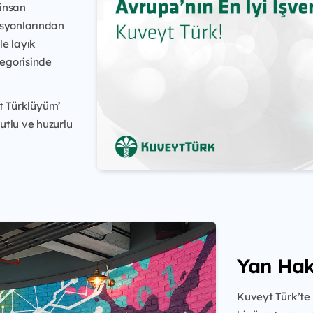
 insan
asyonlarından
le layık
tegorisinde
yt Türklüyüm’
utlu ve huzurlu
Yan Hak
Kuveyt Türk’te