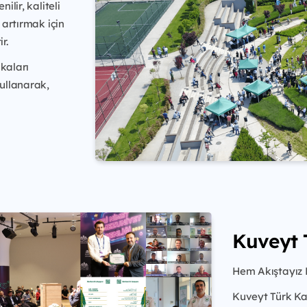
ilir, kaliteli
 artırmak için
r.
kaları
kullanarak,
Kuveyt 
Hem Akıştayız 
Kuveyt Türk Ka