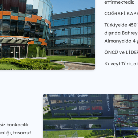
ettirmektedir.
COĞRAFİ KAP
Türkiye’de 450’
dışında Bahrey
Almanya’da 4 ş
ÖNCÜ ve LİDE
Kuveyt Türk, ak
iz bankacılık
ılığı, tasarruf