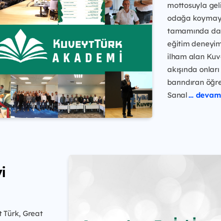
mottosuyla geli
odağa koymaya 
tamamında da b
eğitim deneyim
ilham alan Kuv
akışında onları
barındıran öğre
Sanal
… devamı
i
t Türk, Great