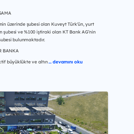
SAMA
nin üzerinde şubesi olan Kuveyt Türk'ün, yurt
n şubesi ve %100 iştiraki olan KT Bank AG’nin
ubesi bulunmaktadır.
R BANKA
tif büyüklükte ve altın
… devamını oku