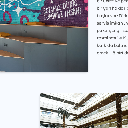
bir ücret ve pe
bir yan hakla
başlarsınız.Türk
servis imkanı, 
paketi, İngiliz
tazminatı ile K
katkıda bulunur
emekliliğinizi