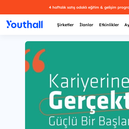
4 haftalık satış odaklı eğitim & gelişim prog
Şirketler
İlanlar
Etkinlikler
Ay
Y
29 