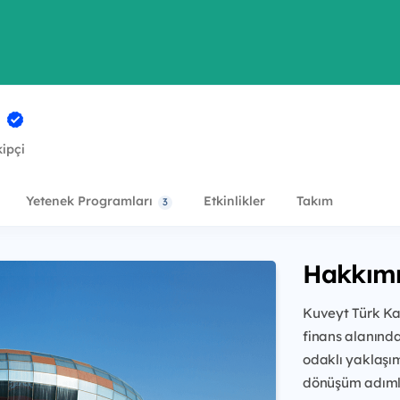
k
kipçi
Yetenek Programları
Etkinlikler
Takım
3
Hakkım
Kuveyt Türk Kat
finans alanında
odaklı yaklaşım
dönüşüm adıml