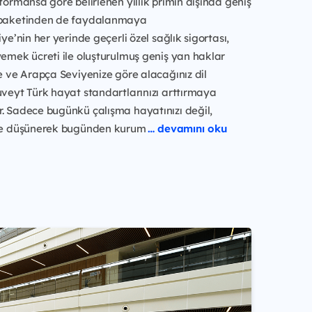
rformansa göre belirlenen yıllık primin dışında geniş
r paketinden de faydalanmaya
iye’nin her yerinde geçerli özel sağlık sigortası,
yemek ücreti ile oluşturulmuş geniş yan haklar
ce ve Arapça Seviyenize göre alacağınız dil
uveyt Türk hayat standartlarınızı arttırmaya
. Sadece bugünkü çalışma hayatınızı değil,
 de düşünerek bugünden kurum
… devamını oku