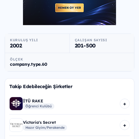
KURULUŞ YILI
ÇALIŞAN SAYISI
2002
201-500
ÖLÇEK
company.type.60
Takip Edebileceğin Şirketler
İTÜ RAKE
+
Öğrenci Kulübü
Victoria's Secret
+
Hazır Giyim/Perakende