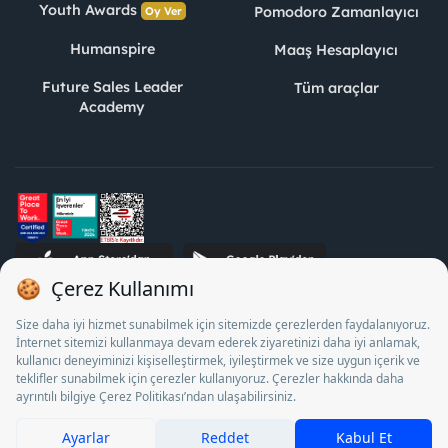
Youth Awards
Pomodoro Zamanlayıcı
Oy Ver
Humanspire
Maaş Hesaplayıcı
Future Sales Leader
Tüm araçlar
Academy
STJ İnsan Kaynakları Bilişim ve Danışmanlık A.Ş. Özel İstihdam
Bürosu Olarak 13/05/2025 - 12/05/2028 tarihleri arasında
faaliyette bulunmak üzere, Türkiye İş Kurumu tarafından
18/04/2025 tarih ve 18095710 sayılı karar uyarınca 1078 nolu
belge ile faaliyet göstermektedir. 4904 sayılı kanun uyarınca iş
arayanlardan ücret alınması yasaktır.