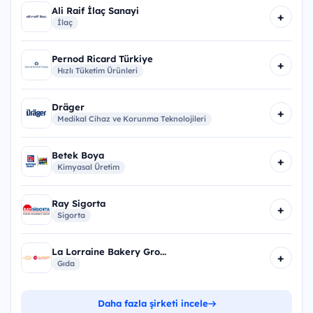
Ali Raif İlaç Sanayi
+
İlaç
Pernod Ricard Türkiye
+
Hızlı Tüketim Ürünleri
Dräger
+
Medikal Cihaz ve Korunma Teknolojileri
Betek Boya
+
Kimyasal Üretim
Ray Sigorta
+
Sigorta
La Lorraine Bakery Gro...
+
Gıda
Daha fazla şirketi incele