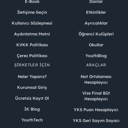
E-Book
İlanlar
İletişime Geçin
Etkinlikler
Kullanıcı Sözleşmesi
Ayrıcalıklar
Aydınlatma Metni
Öğrenci Kulüpleri
KVKK Politikası
Okullar
Çerez Politikası
YouthBlog
ŞIRKETLER İÇIN
ARAÇLAR
Neler Yaparız?
Not Ortalaması
Hesaplayıcı
Kurumsal Giriş
Vize Final Büt
Ücretsiz Kayıt Ol
Hesaplayıcı
İK Blog
YKS Puan Hesaplayıcı
YouthTech
YKS Geri Sayım Sayacı