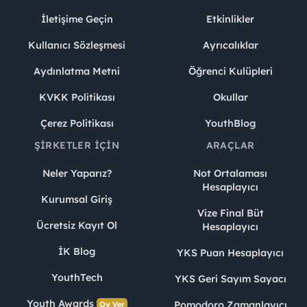
İletişime Geçin
Etkinlikler
Kullanıcı Sözleşmesi
Ayrıcalıklar
Aydınlatma Metni
Öğrenci Kulüpleri
KVKK Politikası
Okullar
Çerez Politikası
YouthBlog
ŞIRKETLER İÇIN
ARAÇLAR
Neler Yaparız?
Not Ortalaması
Hesaplayıcı
Kurumsal Giriş
Vize Final Büt
Ücretsiz Kayıt Ol
Hesaplayıcı
İK Blog
YKS Puan Hesaplayıcı
YouthTech
YKS Geri Sayım Sayacı
Youth Awards
Pomodoro Zamanlayıcı
Oy Ver