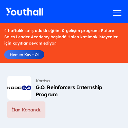
4 haftalık satış odaklı eğitim & gelişim programı Future
Sales Leader Academy başladı! Halen katılmak isteyenler
için kayıtlar devam ediyor.
Hemen Kayıt Ol
Kordsa
G.O. Reinforcers Internship
Program
İlan Kapandı.