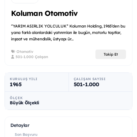
Koluman Otomotiv
‘’YARIM ASIRLIK YOLCULUK’’ Koluman Holding, 1965’den bu
yana farklı alanlardaki yatırımları ile bugün, motorlu taşıtlar,
inşaat ve mühendislik, üstyapı ür...
Otomotiv
Takip Et
501-1.000 Çalışan
KURULUŞ YILI
ÇALIŞAN SAYISI
1965
501-1.000
ÖLÇEK
Büyük Ölçekli
Detaylar
Son Başvuru