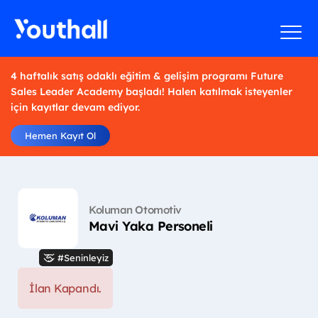
4 haftalık satış odaklı eğitim & gelişim programı Future
Sales Leader Academy başladı! Halen katılmak isteyenler
için kayıtlar devam ediyor.
Hemen Kayıt Ol
Koluman Otomotiv
Mavi Yaka Personeli
#Seninleyiz
İlan Kapandı.