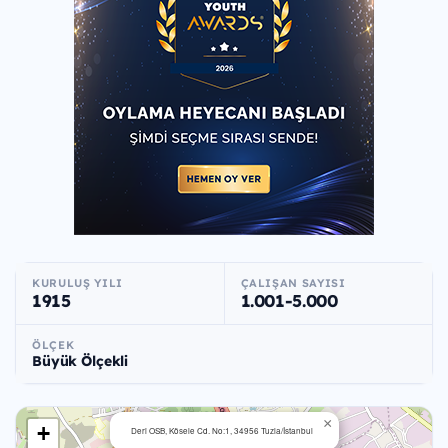
KURULUŞ YILI
ÇALIŞAN SAYISI
1915
1.001-5.000
ÖLÇEK
Büyük Ölçekli
×
+
Deri OSB, Kösele Cd. No:1, 34956 Tuzla/İstanbul