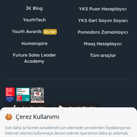
İK Blog
YKS Puan Hesaplayıcı
YouthTech
YKS Geri Sayım Sayacı
Youth Awards
Pomodoro Zamanlayıcı
Oy Ver
Humanspire
Maaş Hesaplayıcı
Future Sales Leader
Tüm araçlar
Academy
STJ İnsan Kaynakları Bilişim ve Danışmanlık A.Ş. Özel İstihdam