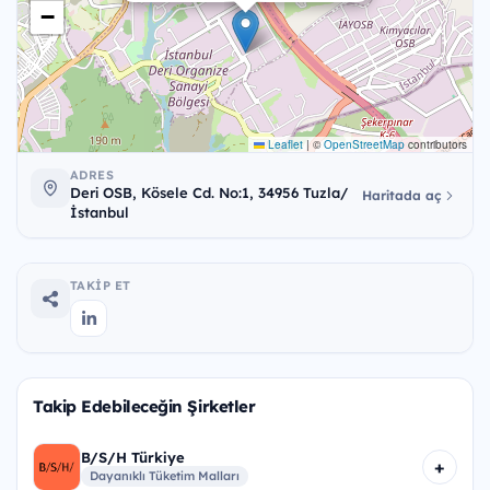
−
Leaflet
|
©
OpenStreetMap
contributors
ADRES
Deri OSB, Kösele Cd. No:1, 34956 Tuzla/
Haritada aç
İstanbul
TAKIP ET
Takip Edebileceğin Şirketler
B/S/H Türkiye
+
Dayanıklı Tüketim Malları