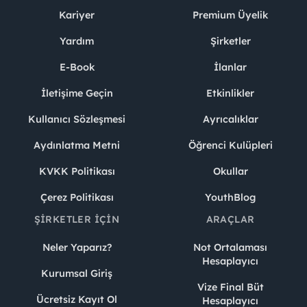
Kariyer
Premium Üyelik
Yardım
Şirketler
E-Book
İlanlar
İletişime Geçin
Etkinlikler
Kullanıcı Sözleşmesi
Ayrıcalıklar
Aydınlatma Metni
Öğrenci Kulüpleri
KVKK Politikası
Okullar
Çerez Politikası
YouthBlog
ŞIRKETLER İÇIN
ARAÇLAR
Neler Yaparız?
Not Ortalaması
Hesaplayıcı
Kurumsal Giriş
Vize Final Büt
Ücretsiz Kayıt Ol
Hesaplayıcı