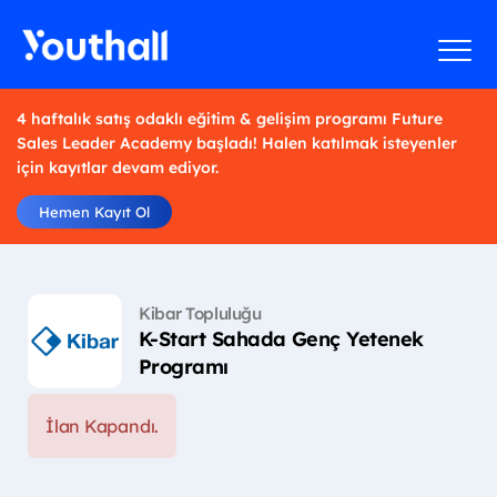
4 haftalık satış odaklı eğitim & gelişim programı Future
Sales Leader Academy başladı! Halen katılmak isteyenler
için kayıtlar devam ediyor.
Hemen Kayıt Ol
Kibar Topluluğu
K-Start Sahada Genç Yetenek
Programı
İlan Kapandı.