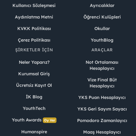
Kullanıcı Sözleşmesi
Ayrıcalıklar
Aydınlatma Metni
Öğrenci Kulüpleri
KVKK Politikası
Okullar
Çerez Politikası
YouthBlog
ŞIRKETLER İÇIN
ARAÇLAR
Neler Yaparız?
Not Ortalaması
Hesaplayıcı
Kurumsal Giriş
Vize Final Büt
Ücretsiz Kayıt Ol
Hesaplayıcı
İK Blog
YKS Puan Hesaplayıcı
YouthTech
YKS Geri Sayım Sayacı
Youth Awards
Pomodoro Zamanlayıcı
Oy Ver
Humanspire
Maaş Hesaplayıcı