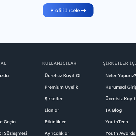
Profili İncele
SAL
KULLANICILAR
ŞIRKETLER İÇ
ızda
Ücretsiz Kayıt Ol
Neler Yaparız?
Premium Üyelik
Kurumsal Giri
Şirketler
Ücretsiz Kayıt
İlanlar
İK Blog
me Geçin
Etkinlikler
YouthTech
cı Sözleşmesi
Ayrıcalıklar
Youth Award