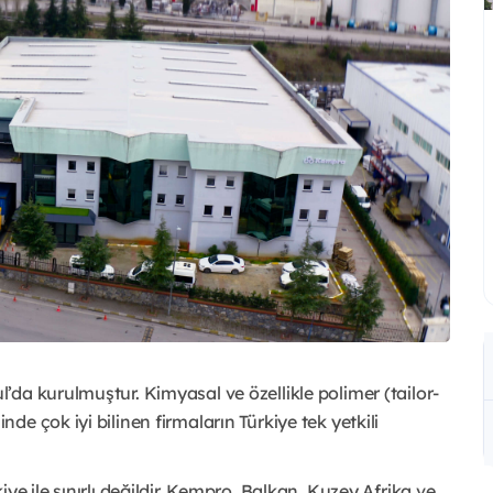
da kurulmuştur. Kimyasal ve özellikle polimer (tailor-
e çok iyi bilinen firmaların Türkiye tek yetkili
e ile sınırlı değildir. Kempro, Balkan, Kuzey Afrika ve