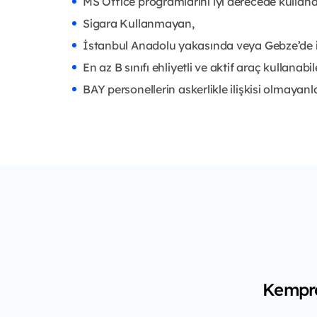
MS Office programlarını iyi derecede kullana
Sigara Kullanmayan,
İstanbul Anadolu yakasında veya Gebze’de 
En az B sınıfı ehliyetli ve aktif araç kullanabi
BAY personellerin askerlikle ilişkisi olmayanla
Kempro