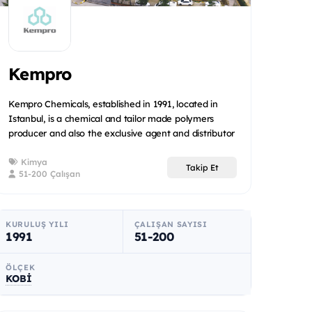
Kempro
Kempro Chemicals, established in 1991, located in
Istanbul, is a chemical and tailor made polymers
producer and also the exclusive agent and distributor
of...
Kimya
Takip Et
51-200 Çalışan
KURULUŞ YILI
ÇALIŞAN SAYISI
1991
51-200
ÖLÇEK
KOBİ