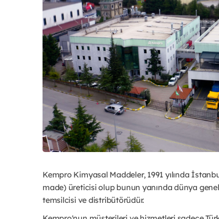
Kempro Kimyasal Maddeler, 1991 yılında İstanbul’
made) üreticisi olup bunun yanında dünya genelind
temsilcisi ve distribütörüdür.
Kempro'nun müşterileri ve hizmetleri sadece Türkiy