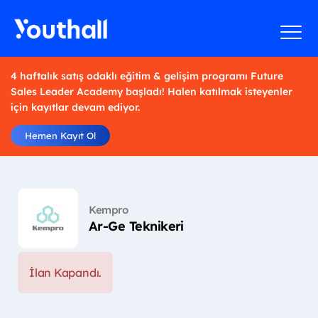
4 haftalık satış odaklı eğitim & gelişim programı Future
Sales Leader Academy başladı! Halen katılmak isteyenler
için kayıtlar devam ediyor.
Hemen Kayıt Ol
Kempro
Ar-Ge Teknikeri
İlan Kapandı.