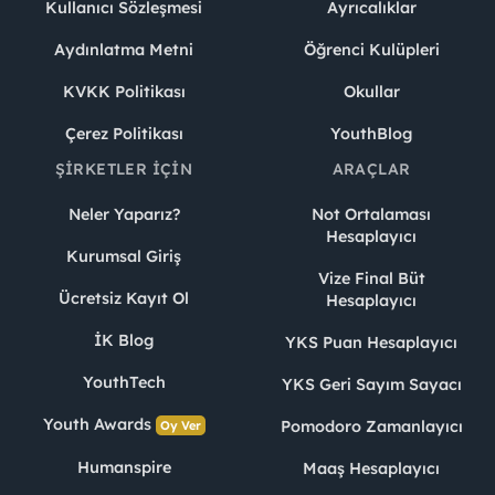
Kullanıcı Sözleşmesi
Ayrıcalıklar
Aydınlatma Metni
Öğrenci Kulüpleri
KVKK Politikası
Okullar
Çerez Politikası
YouthBlog
ŞIRKETLER İÇIN
ARAÇLAR
Neler Yaparız?
Not Ortalaması
Hesaplayıcı
Kurumsal Giriş
Vize Final Büt
Ücretsiz Kayıt Ol
Hesaplayıcı
İK Blog
YKS Puan Hesaplayıcı
YouthTech
YKS Geri Sayım Sayacı
Youth Awards
Pomodoro Zamanlayıcı
Oy Ver
Humanspire
Maaş Hesaplayıcı