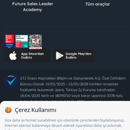
Future Sales Leader
Tüm araçlar
Academy
STJ İnsan Kaynakları Bilişim ve Danışmanlık A.Ş. Özel İstihdam
Bürosu Olarak 13/05/2025 - 12/05/2028 tarihleri arasında
faaliyette bulunmak üzere, Türkiye İş Kurumu tarafından
18/04/2025 tarih ve 18095710 sayılı karar uyarınca 1078 nolu
belge ile faaliyet göstermektedir. 4904 sayılı kanun uyarınca iş
arayanlardan ücret alınması yasaktır.