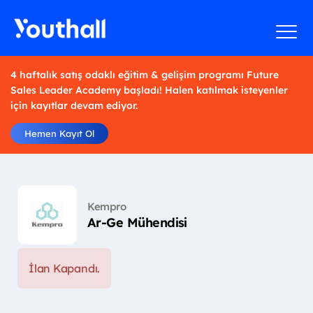
4 haftalık satış odaklı eğitim & gelişim programı Future
Sales Leader Academy başladı! Halen katılmak isteyenler
için kayıtlar devam ediyor.
Hemen Kayıt Ol
Kempro
Ar-Ge Mühendisi
İlan Kapandı.