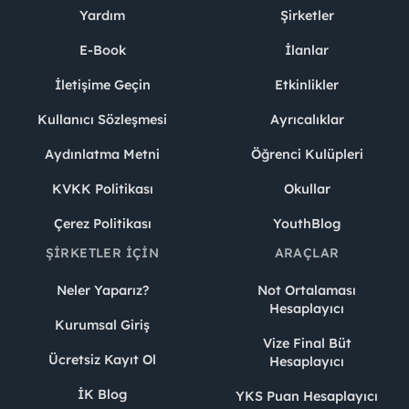
Yardım
Şirketler
E-Book
İlanlar
İletişime Geçin
Etkinlikler
Kullanıcı Sözleşmesi
Ayrıcalıklar
Aydınlatma Metni
Öğrenci Kulüpleri
KVKK Politikası
Okullar
Çerez Politikası
YouthBlog
ŞIRKETLER İÇIN
ARAÇLAR
Neler Yaparız?
Not Ortalaması
Hesaplayıcı
Kurumsal Giriş
Vize Final Büt
Ücretsiz Kayıt Ol
Hesaplayıcı
İK Blog
YKS Puan Hesaplayıcı