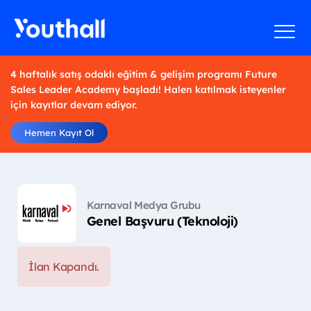
4 haftalık satış odaklı eğitim & gelişim programı Future
Sales Leader Academy başladı! Halen katılmak isteyenler
için kayıtlar devam ediyor.
Hemen Kayıt Ol
Karnaval Medya Grubu
Genel Başvuru (Teknoloji)
İlan Kapandı.