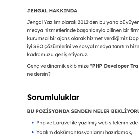
JENGAL HAKKINDA
Jengal Yazılım olarak 2012'den bu yana büyüyen e
medya hizmetlerinde başarılarıyla bilinen bir fir
kurumsal bir ajans olarak hizmet verdiğimiz Dop
iyi SEO çözümlerini ve sosyal medya tanıtım hiz
kadromuzu genişletiyoruz.
Genç ve dinamik ekibimize
“PHP Developer Tra
ne dersin?
Sorumluluklar
BU POZİSYONDA SENDEN NELER BEKLİYOR
Php ve Laravel ile yazılmış web sitelerimizd
Yazılım dokümantasyonlarını hazırlamak,