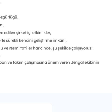
,
özgürlüğü,
nı,
edilen şirket içi etkinlikler,
le sürekli kendini geliştirme imkanı,
nu ve resmi tatiller haricinde, şu şekilde çalışıyoruz:
,
k yapan ve takım çalışmasına önem veren Jengal ekibinin