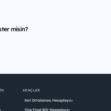
ster misin?
IN
ARAÇLAR
Not Ortalaması Hesaplayıcı
ş
Vize Final Büt Hesaplayıcı