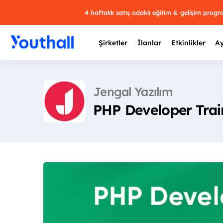
4 haftalık satış odaklı eğitim & gelişim prog
Şirketler
İlanlar
Etkinlikler
Ay
Jengal Yazılım
PHP Developer Trai
Y
29 