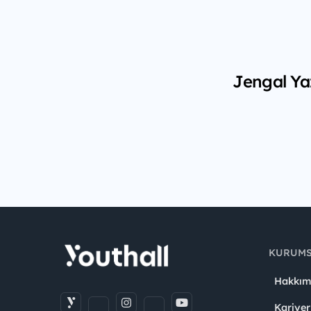
Jengal Yaz
KURUM
Hakkım
Kariyer