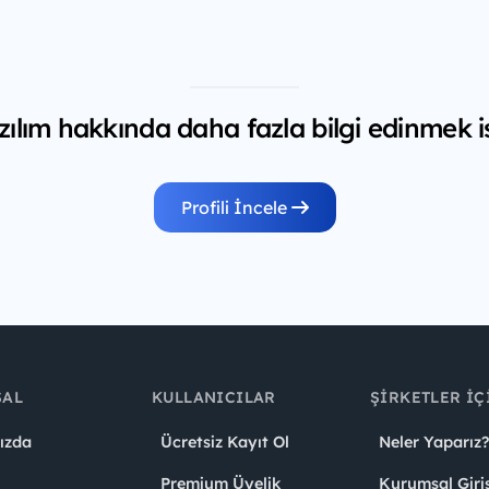
ılım hakkında daha fazla bilgi edinmek i
Profili İncele
SAL
KULLANICILAR
ŞIRKETLER İÇ
ızda
Ücretsiz Kayıt Ol
Neler Yaparız?
Premium Üyelik
Kurumsal Giri