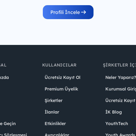
Profili İncele
SAL
KULLANICILAR
ŞIRKETLER İÇ
ızda
Ücretsiz Kayıt Ol
Neler Yaparız?
Premium Üyelik
Kurumsal Giri
Şirketler
Ücretsiz Kayıt
İlanlar
İK Blog
me Geçin
Etkinlikler
YouthTech
cı Sözleşmesi
Ayrıcalıklar
Youth Award