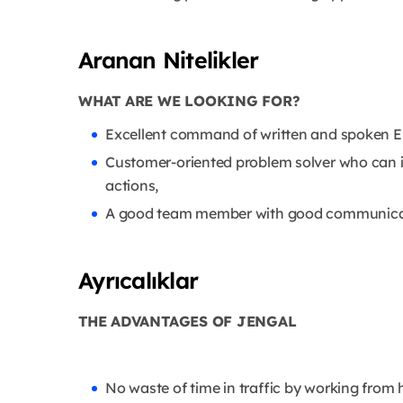
Aranan Nitelikler
WHAT ARE WE LOOKING FOR?
Excellent command of written and spoken En
Customer-oriented problem solver who can 
actions,
A good team member with good communicat
Ayrıcalıklar
THE ADVANTAGES OF JENGAL
No waste of time in traffic by working from