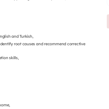
glish and Turkish,
identify root causes and recommend corrective
ion skills,
 home,