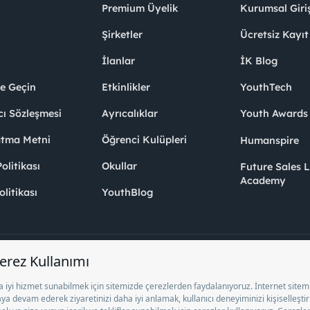
Premium Üyelik
Kurumsal Giri
Şirketler
Ücretsiz Kayıt
İlanlar
İK Blog
me Geçin
Etkinlikler
YouthTech
cı Sözleşmesi
Ayrıcalıklar
Youth Award
atma Metni
Öğrenci Kulüpleri
Humanspire
litikası
Okullar
Future Sales 
Academy
olitikası
YouthBlog