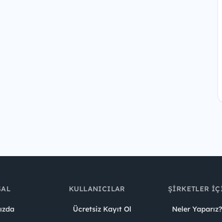
SAL
KULLANICILAR
ŞIRKETLER İÇ
ızda
Ücretsiz Kayıt Ol
Neler Yaparız?