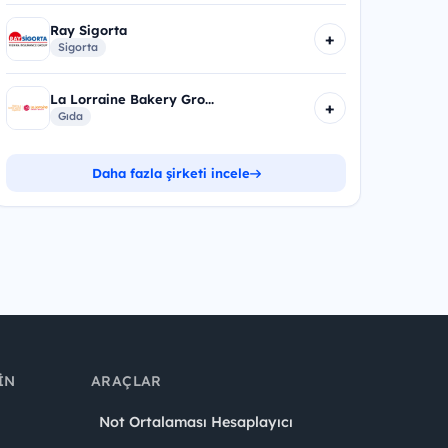
Ray Sigorta
+
Sigorta
La Lorraine Bakery Gro...
+
Gıda
Daha fazla şirketi incele
IN
ARAÇLAR
Not Ortalaması Hesaplayıcı