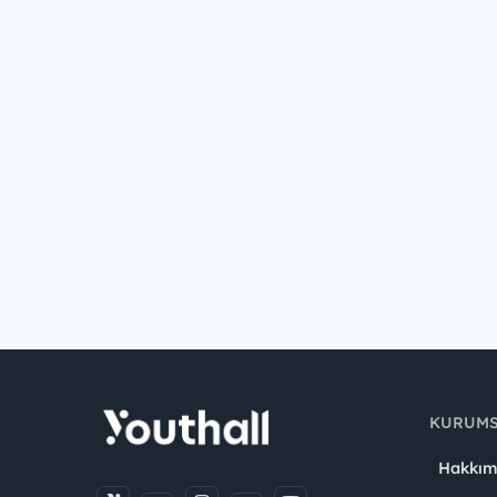
KURUM
Hakkım