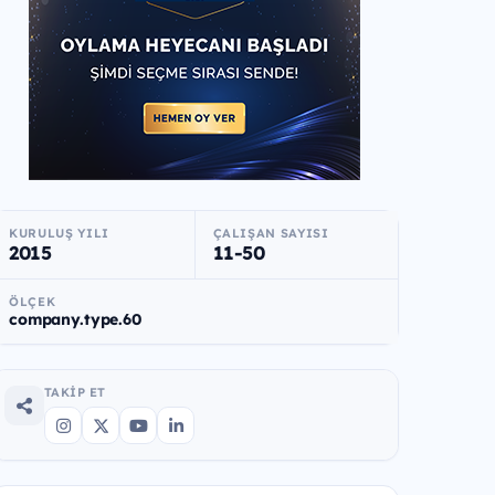
KURULUŞ YILI
ÇALIŞAN SAYISI
2015
11-50
ÖLÇEK
company.type.60
TAKIP ET