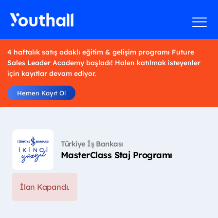
4 haftalık satış odaklı eğitim & gelişim programı Future
Sales Leader Academy başladı! Halen katılmak isteyenler
için kayıtlar devam ediyor.
Hemen Kayıt Ol
Türkiye İş Bankası
MasterClass Staj Programı
İlan Kapandı.