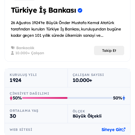
Türkiye İş Bankası
26 Ağustos 1924’te Büyük Önder Mustafa Kemal Atatürk
tarafından kurulan Türkiye İş Bankası, kuruluşundan bugüne
kadar geçen 101 yıllık sürede ülkemizin sanayi ve...
Bankacılık
Takip Et
10.000+ Çalışan
KURULUŞ YILI
ÇALIŞAN SAYISI
1924
10.000+
CINSIYET DAĞILIMI
50%
50%
ORTALAMA YAŞ
ÖLÇEK
30
Büyük Ölçekli
Siteye Git
WEB SITESI