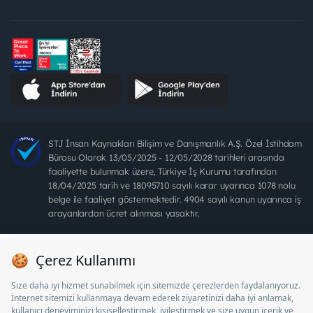
STJ İnsan Kaynakları Bilişim ve Danışmanlık A.Ş. Özel İstihdam
Bürosu Olarak 13/05/2025 - 12/05/2028 tarihleri arasında
faaliyette bulunmak üzere, Türkiye İş Kurumu tarafından
18/04/2025 tarih ve 18095710 sayılı karar uyarınca 1078 nolu
belge ile faaliyet göstermektedir. 4904 sayılı kanun uyarınca iş
arayanlardan ücret alınması yasaktır.