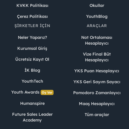
KVKK Politikası
Okullar
Çerez Politikası
YouthBlog
ŞIRKETLER İÇIN
ARAÇLAR
Neler Yaparız?
Not Ortalaması
Hesaplayıcı
Kurumsal Giriş
Vize Final Büt
Ücretsiz Kayıt Ol
Hesaplayıcı
İK Blog
YKS Puan Hesaplayıcı
YouthTech
YKS Geri Sayım Sayacı
Youth Awards
Pomodoro Zamanlayıcı
Oy Ver
Humanspire
Maaş Hesaplayıcı
Future Sales Leader
Tüm araçlar
Academy