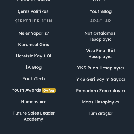
KVKK Politikası
Okullar
Çerez Politikası
YouthBlog
ŞIRKETLER İÇIN
ARAÇLAR
Neler Yaparız?
Not Ortalaması
Hesaplayıcı
Kurumsal Giriş
Vize Final Büt
Ücretsiz Kayıt Ol
Hesaplayıcı
İK Blog
YKS Puan Hesaplayıcı
YouthTech
YKS Geri Sayım Sayacı
Youth Awards
Pomodoro Zamanlayıcı
Oy Ver
Humanspire
Maaş Hesaplayıcı
Future Sales Leader
Tüm araçlar
Academy