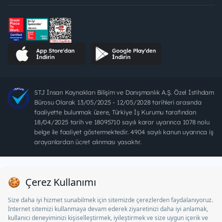
STJ İnsan Kaynakları Bilişim ve Danışmanlık A.Ş. Özel İstihdam
Bürosu Olarak 13/05/2025 - 12/05/2028 tarihleri arasında
faaliyette bulunmak üzere, Türkiye İş Kurumu tarafından
18/04/2025 tarih ve 18095710 sayılı karar uyarınca 1078 nolu
belge ile faaliyet göstermektedir. 4904 sayılı kanun uyarınca iş
arayanlardan ücret alınması yasaktır.