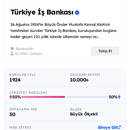
Türkiye İş Bankası
26 Ağustos 1924’te Büyük Önder Mustafa Kemal Atatürk
tarafından kurulan Türkiye İş Bankası, kuruluşundan bugüne
kadar geçen 101 yıllık sürede ülkemizin sanayi ve...
Bankacılık
Takip Et
10.000+ Çalışan
KURULUŞ YILI
ÇALIŞAN SAYISI
1924
10.000+
CINSIYET DAĞILIMI
50%
50%
ORTALAMA YAŞ
ÖLÇEK
30
Büyük Ölçekli
Siteye Git
WEB SITESI