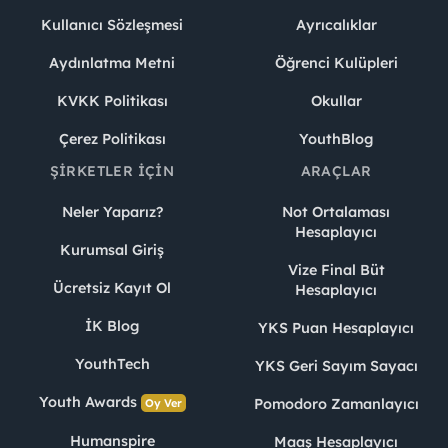
Kullanıcı Sözleşmesi
Ayrıcalıklar
Aydınlatma Metni
Öğrenci Kulüpleri
KVKK Politikası
Okullar
Çerez Politikası
YouthBlog
ŞIRKETLER İÇIN
ARAÇLAR
Neler Yaparız?
Not Ortalaması
Hesaplayıcı
Kurumsal Giriş
Vize Final Büt
Ücretsiz Kayıt Ol
Hesaplayıcı
İK Blog
YKS Puan Hesaplayıcı
YouthTech
YKS Geri Sayım Sayacı
Youth Awards
Pomodoro Zamanlayıcı
Oy Ver
Humanspire
Maaş Hesaplayıcı